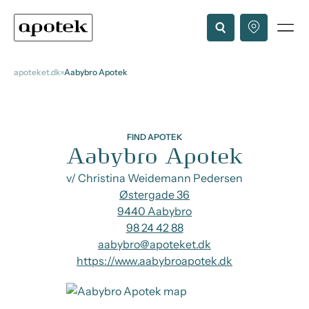
apoteket.dk
Aabybro Apotek
FIND APOTEK
Aabybro Apotek
v/ Christina Weidemann Pedersen
Østergade 36
9440 Aabybro
98 24 42 88
aabybro@apoteket.dk
https://www.aabybroapotek.dk