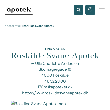
apoteket.dk
Roskilde Svane Apotek
FIND APOTEK
Roskilde Svane Apotek
v/ Ulla Charlotte Andersen
Skomagergade 19
4000 Roskilde
46 32 23 00
170ra@apoteket.dk
https://www.roskildesvaneapotek.dk