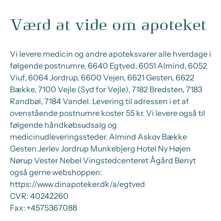
Værd at vide om apoteket
Vi levere medicin og andre apoteksvarer alle hverdage i
følgende postnumre. 6640 Egtved, 6051 Almind, 6052
Viuf, 6064 Jordrup, 6600 Vejen, 6621 Gesten, 6622
Bække, 7100 Vejle (Syd for Vejle), 7182 Bredsten, 7183
Randbøl, 7184 Vandel. Levering til adressen i et af
ovenstående postnumre koster 55 kr. Vi levere også til
følgende håndkøbsudsalg og
medicinudleveringssteder. Almind Askov Bække
Gesten Jerlev Jordrup Munkebjerg Hotel Ny Højen
Nørup Vester Nebel Vingstedcenteret Ågård Benyt
også gerne webshoppen:
https://www.dinapoteker.dk/a/egtved
CVR:
40242260
Fax:
+4575367088