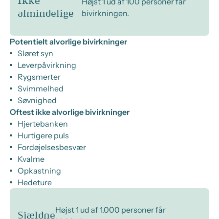
Ikke
Højst 1 ud af 100 personer får
bivirkningen.
almindelige
Potentielt alvorlige bivirkninger
Sløret syn
Leverpåvirkning
Rygsmerter
Svimmelhed
Søvnighed
Oftest ikke alvorlige bivirkninger
Hjertebanken
Hurtigere puls
Fordøjelsesbesvær
Kvalme
Opkastning
Hedeture
Højst 1 ud af 1.000 personer får
Sjældne