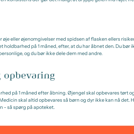
er øje eller øjenomgivelser med spidsen af flasken ellers risik
t holdbarhed på 1 måned, efter, at du har åbnet den. Du bør
personlige, og du bør ikke dele dem med andre.
 opbevaring
hed på 1 måned efter åbning. Øjengel skal opbevares tørt og
edicin skal altid opbevares så børn og dyr ikke kan nå det. Hv
n - så spørg på apoteket.