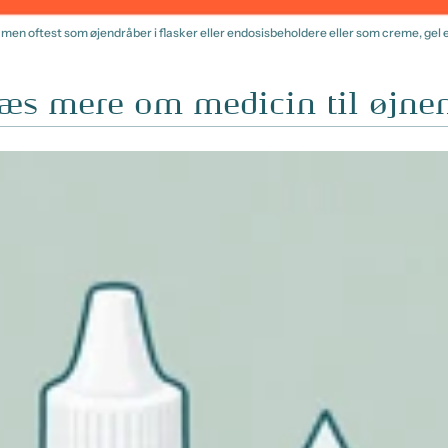
er men oftest som øjendråber i flasker eller endosisbeholdere eller som creme, gel el
æs mere om medicin til øjne