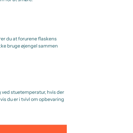
erer du at forurene flaskens
 ikke bruge øjengel sammen
 ved stuetemperatur, hvis der
is du er i tvivl om opbevaring