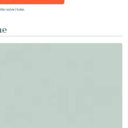
ler salve i tube.
ne