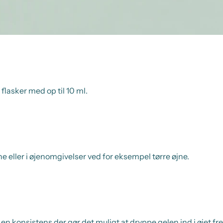
 flasker med op til 10 ml.
ne eller i øjenomgivelser ved for eksempel tørre øjne.
i en konsistens der gør det muligt at dryppe gelen ind i øjet fr