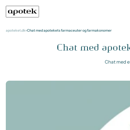
apoteket.dk
Chat med apotekets farmaceuter og farmakonomer
Chat med apote
Chat med en