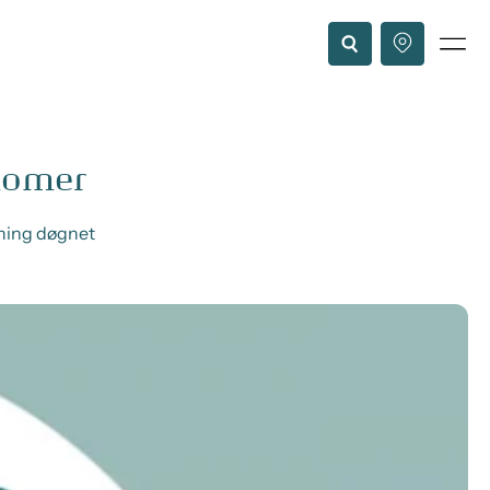
nomer
vning døgnet