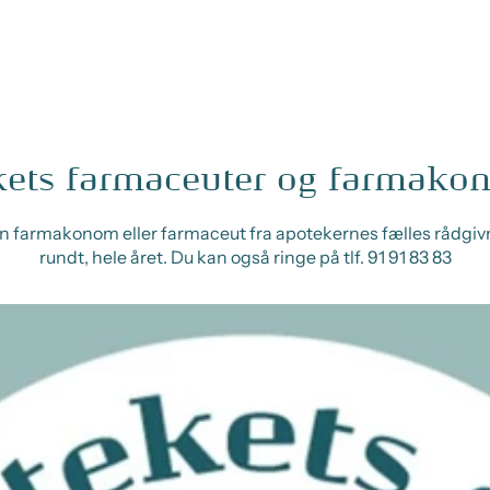
kets farmaceuter og farmako
 farmakonom eller farmaceut fra apotekernes fælles rådgi
rundt, hele året. Du kan også ringe på tlf. 91 91 83 83