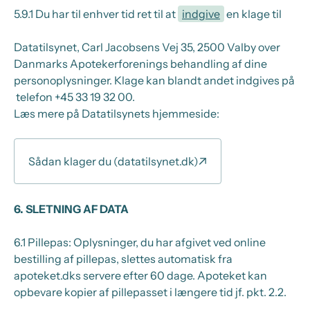
5.9.1
Du har til enhver tid ret til at
indgive
en klage til
Datatilsynet, Carl Jacobsens Vej 35, 2500 Valby over
Danmarks Apotekerforenings behandling af dine
personoplysninger. Klage kan blandt andet indgives på
telefon +45 33 19 32 00.
Læs mere på Datatilsynets hjemmeside:
Sådan klager du (datatilsynet.dk)
6.
SLETNING AF DATA
6.1
Pillepas: Oplysninger, du har afgivet ved online
bestilling af pillepas, slettes automatisk fra
apoteket.dks servere efter 60 dage. Apoteket kan
opbevare kopier af pillepasset i længere tid jf. pkt. 2.2.