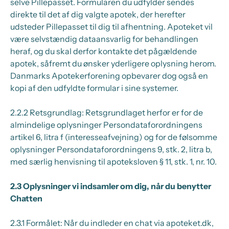
selve Pillepasset. Formularen du udfylder sendes
direkte til det af dig valgte apotek, der herefter
udsteder Pillepasset til dig til afhentning. Apoteket vil
være selvstændig dataansvarlig for behandlingen
heraf, og du skal derfor kontakte det pågældende
apotek, såfremt du ønsker yderligere oplysning herom.
Danmarks Apotekerforening opbevarer dog også en
kopi af den udfyldte formular i sine systemer.
2.2.2
Retsgrundlag: Retsgrundlaget herfor er for de
almindelige oplysninger Persondataforordningens
artikel 6, litra f (interesseafvejning) og for de følsomme
oplysninger Persondataforordningens 9, stk. 2, litra b,
med særlig henvisning til apoteksloven § 11, stk. 1, nr. 10.
2.3
Oplysninger vi indsamler om dig, når du benytter
Chatten
2.3.1
Formålet: Når du indleder en chat via apoteket.dk,