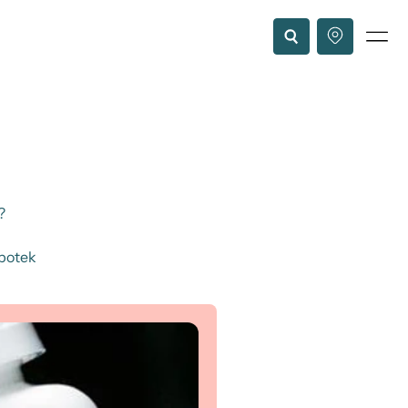
?
apotek