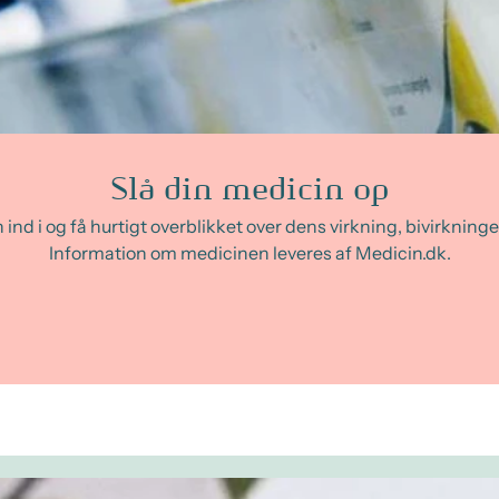
Slå din medicin op
ind i og få hurtigt overblikket over dens virkning, bivirkninger
Information om medicinen leveres af Medicin.dk.