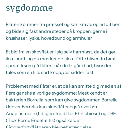
sygdomme
Flåten kommer fra græsset og kan kravle op ad dit ben
og bide sig fast andre steder på kroppen, gerne i
knæhaser, lyske, hovedbund og armhuler.
Et bid fra en skovflåt er i sig selv harmløst, da det gør
ikke ondt, og du mærker det ikke. Ofte bliver du først
opmærksom på flåten, når du fx går i bad, hvor den
føles som en lille sort knop, der sidder fast.
Problemet med flåter er, at de kan smitte dig med en af
flere ganske alvorlige sygdomme: Mest kendt er
bakterien Borrelia, som kan give sygdommen Borrelia.
Udover Borrelia kan skovflåter også overføre
Anaplasmose (tidligere kaldt for Ehrlichiose) og TBE
(Tick Borne Encefalitis) også kaldet
flåtoverført/flåtbaren hjernebetændelse.