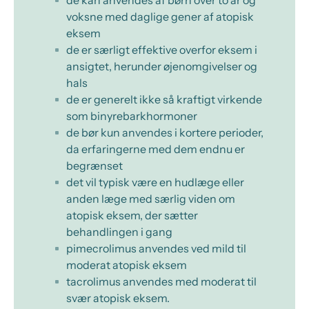
de kan anvendes af børn over to år og
voksne med daglige gener af atopisk
eksem
de er særligt effektive overfor eksem i
ansigtet, herunder øjenomgivelser og
hals
de er generelt ikke så kraftigt virkende
som binyrebarkhormoner
de bør kun anvendes i kortere perioder,
da erfaringerne med dem endnu er
begrænset
det vil typisk være en hudlæge eller
anden læge med særlig viden om
atopisk eksem, der sætter
behandlingen i gang
pimecrolimus anvendes ved mild til
moderat atopisk eksem
tacrolimus anvendes med moderat til
svær atopisk eksem.