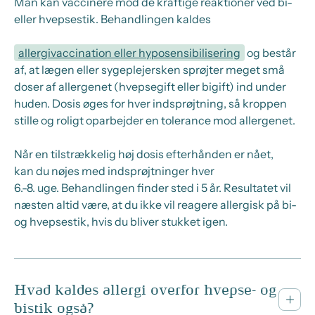
Man kan vaccinere mod de kraftige reaktioner ved bi-
eller hvepsestik. Behandlingen kaldes
allergivaccination eller hyposensibilisering
og består
af, at lægen eller sygeplejersken sprøjter meget små
doser af allergenet (hvepsegift eller bigift) ind under
huden. Dosis øges for hver indsprøjtning, så kroppen
stille og roligt oparbejder en tolerance mod allergenet.
Når en tilstrækkelig høj dosis efterhånden er nået,
kan
du
nøjes med indsprøjtninger hver
6
.-8.
uge.
Behandlingen finder sted i 5 år.
Resultatet
vil
næsten altid
være
, at du
ikke vil
reagere
allergisk
på bi-
og hvepsestik,
hvis
du
bliver stukket igen.
Hvad kaldes allergi overfor hvepse- og
bistik også?