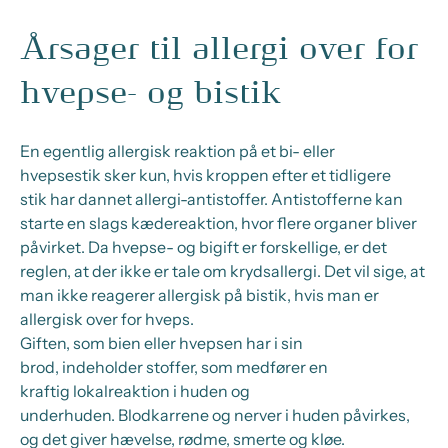
Årsager til allergi over for
hvepse- og bistik
En egentlig allergisk reaktion
på et bi- eller
hvepsestik
sker kun,
hvis
kroppen
efter et tidligere
stik
har dannet allergi-antistoffer.
Antistofferne
kan
starte en slags kædereaktion, hvor flere organer bliver
påvirket.
Da hvepse
-
og
bigift
er forskellige, er det
reglen
,
at der ikke er tale om krydsallergi
.
Det vil sige,
at
man ikke reagerer allergisk på bistik, hvis man er
allergisk over for hveps.
Giften, som bien eller hvepsen har i sin
brod,
indeholder stoffer, som medfører en
kraftig
lokalreaktion
i huden og
underhuden
.
Blodkarrene
og nerver
i huden
påvirkes,
og det giver
hævelse, rødme, smerte og kløe
.