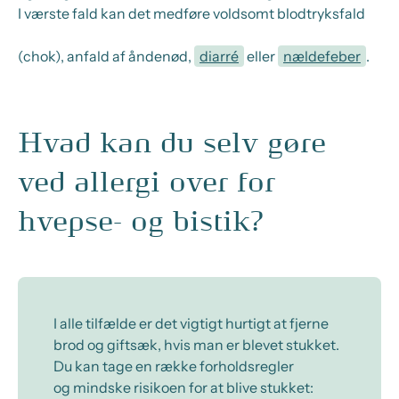
I værste fald kan det medføre voldsomt blodtryksfald
(chok), anfald af åndenød,
diarré
eller
nældefeber
.
Hvad kan du selv gøre
ved allergi over for
hvepse- og bistik?
I alle tilfælde er det vigtigt hurtigt at fjerne
brod og giftsæk, hvis man er blevet stukket.
Du
kan
tage en række forholdsregler
og
mindske
risiko
en for at blive stukket: