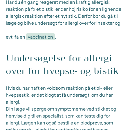
Har du én gang reageret med en kraftig allergisk
reaktion på fx et bistik, er der høj risiko for en lignende
allergisk reaktion efter et nyt stik. Derfor bør du gå til
læge og blive undersøgt for allergi over for insekter og
evt. få en
vaccination
.
Undersøgelse for allergi
over for hvepse- og bistik
Hvis
du
har haft en voldsom reaktion på
et bi- eller
hvepsestik
, er det klogt at
få
undersøgt, om
du
har
allergi.
Din læge vil spørge om symptomerne ved stikket og
henvise
dig
til en specialist
, som kan
teste
dig
for
allergi.
Lægen kan også bestille en blodprøve, som
måler om du i blodet har antistoffer mod hvepse-