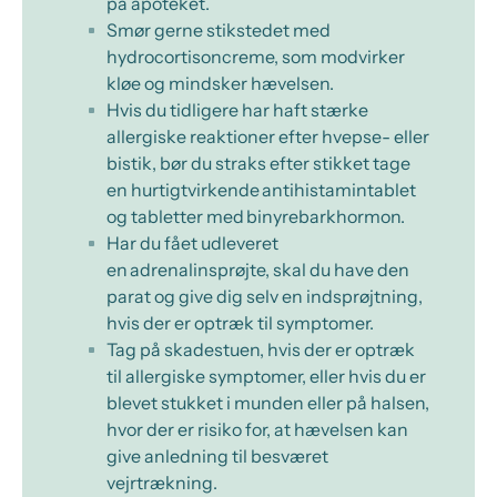
på apoteket.
Smør gerne stikstedet med
hydrocortisoncreme
, som modvirker
kløe og mindsker hævelsen.
Hvis du tidligere har haft stærke
allergiske reaktioner efter hvepse- eller
bistik, bør du straks efter stikket tage
en hurtigtvirkende antihistamintablet
og tabletter med binyrebarkhormon.
Har du fået udleveret
en adrenalinsprøjte, skal du have den
parat og give dig selv en indsprøjtning,
hvis der er optræk til symptomer.
Tag på skadestuen, hvis der er optræk
til allergiske symptomer, eller hvis du er
blevet stukket i munden eller på halsen,
hvor der er risiko for, at hævelsen kan
give anledning til besværet
vejrtrækning.