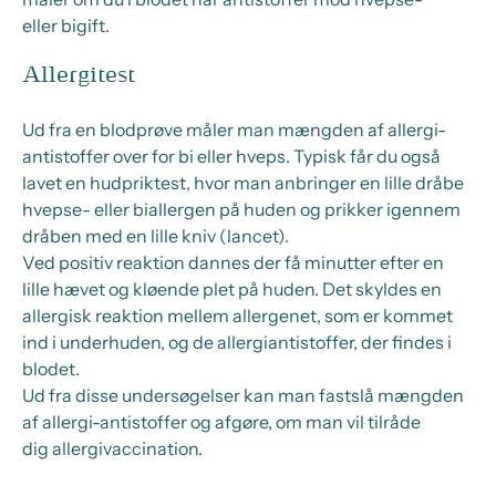
eller
bigift.
Allergitest
Ud fra en blodprøve
måler man
mængden af allergi-
antistoffer over for bi eller hveps.
Typisk får du også
lavet en
hudpriktest, hvor man anbringer en lille dråbe
hvepse- eller
biallergen
på huden og prikker igennem
dråben med en lille kniv (lancet).
Ved positiv reaktion dannes der få minutter efter en
lille hævet og kløende plet på huden. Det skyldes en
allergisk reaktion mellem allergenet, som er kommet
ind i underhuden, og de allergiantistoffer, der findes i
blodet.
Ud fra disse undersøgelser kan man fastslå mængden
af allergi-antistoffer og afgøre, om man
vil tilråde
dig
allergivaccination.