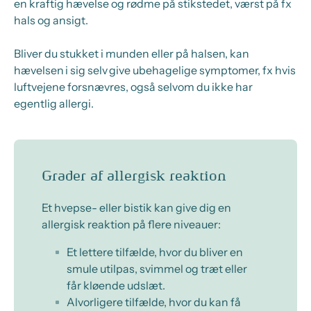
en kraftig hævelse og rødme
på stikstedet, værst på fx
hals
og ansigt
.
Bliver
du
stukket i munden eller på halsen, kan
hævelsen i sig selv give ubehagelige symptomer,
fx
hvis
luftvejene forsnævres, også selvom
du
ikke har
egentlig allergi.
Grader af allergisk reaktion
Et hvepse- eller bistik kan give
dig
en
allergisk reaktion på flere niveauer:
Et
lettere tilfælde
, hvor du
blive
r
en
smule utilpas, svimmel og træt eller
få
r
kløende udslæt.
Alvorligere tilfælde, hvor du kan få