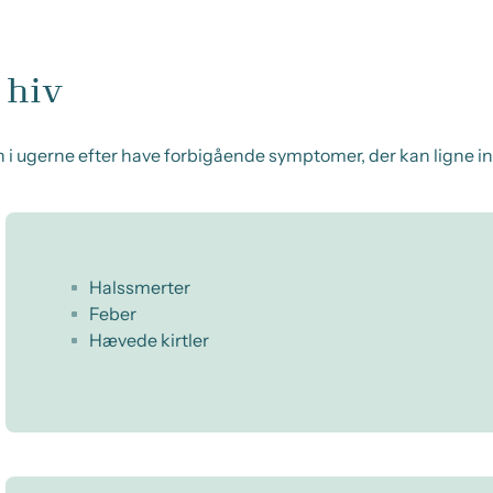
 hiv
an i ugerne efter have forbigående symptomer, der kan ligne in
Halssmerter
Feber
Hævede kirtler