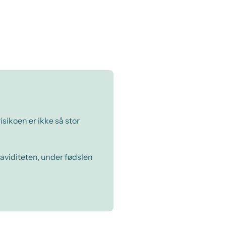
sikoen er ikke så stor
raviditeten, under fødslen