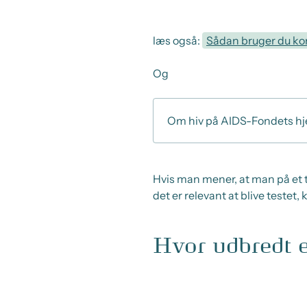
læs også:
Sådan bruger du k
Og
Om hiv på AIDS-Fondets h
Hvis man mener, at man på et ti
det er relevant at blive testet
Hvor udbredt e