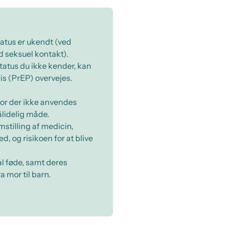
atus er ukendt (ved
d seksuel kontakt).
tatus du ikke kender, kan
s (PrEP) overvejes.
vor der ikke anvendes
ålidelig måde.
emstilling af medicin,
d, og risikoen for at blive
al føde, samt deres
a mor til barn.