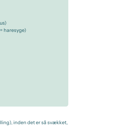
us)
= haresyge)
ing), inden det er så svækket,