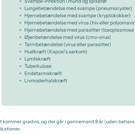
Svampe-infektion i mund og spiserør
Lungebetændelse med svampe (pneumocyster)
Hjernebetændelse med svampe (kryptokokker)
Hjernebetændelse med virus (hiv eller polyomavir
Hjernebetændelse med parasitter (toxoplasmose 
Øjenbetændelse med virus (cmv-virus)
Tarmbetændelse (virus eller parasitter)
Hudkræft (Kaposi's sarkom)
Lymfekræft
Tuberkulose
Endetarmskræft
Livmoderhalskræft
kommer gradvis, og der går i gennemsnit 8 år (uden behandl
ikationer.