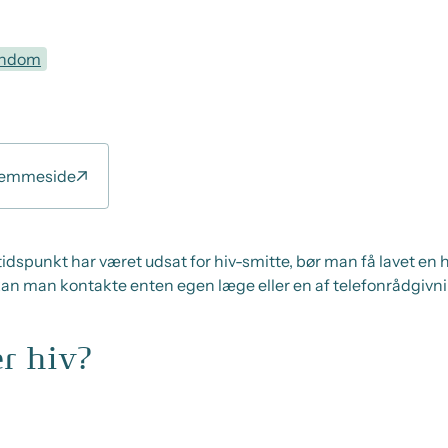
ondom
jemmeside
dspunkt har været udsat for hiv-smitte, bør man få lavet en hiv
, kan man kontakte enten egen læge eller en af telefonrådgivni
r hiv?