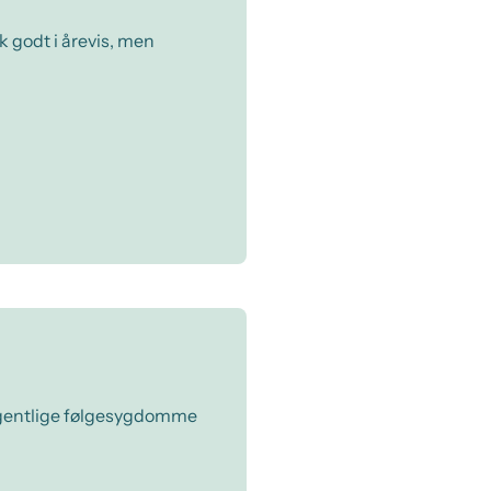
k godt i årevis, men
 egentlige følgesygdomme