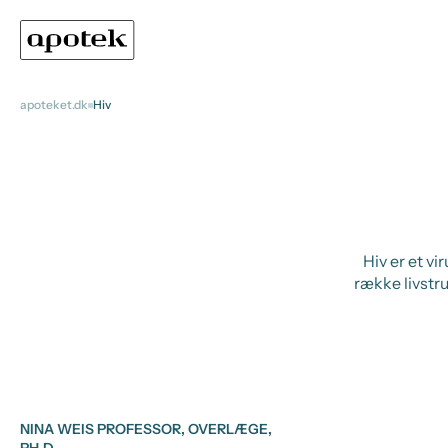
apoteket.dk
Hiv
Hiv er et v
række livstr
NINA WEIS PROFESSOR, OVERLÆGE,