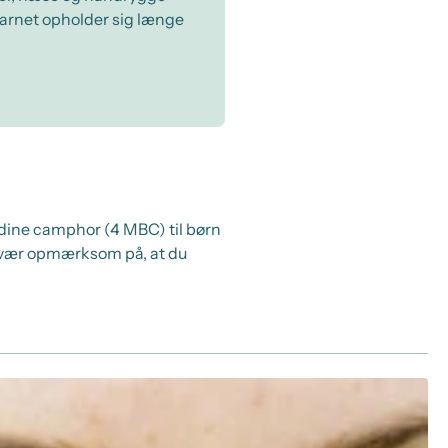
barnet opholder sig længe
idine camphor (4 MBC) til børn
 vær opmærksom på, at du