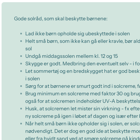
Gode solråd, som skal beskytte børnene:
Lad ikke børn opholde sig ubeskyttede i solen
Helt små børn, som ikke kan gå eller kravle, bør ald
sol
Undgå middagssolen mellem kl. 12 og 15
Skygge er godt. Medbring den eventuelt selv - i f
Let sommertøj og en bredskygget hat er god beskyt
i solen
Sørg for at børnene er smurt godt ind i solcreme,
Brug minimum en solcreme med faktor 30 og brug r
også for at solcremen indeholder UV-A beskyttels
Husk, at solcremen let mister sin virkning - fx efte
ny solcreme på igen i løbet af dagen og især efte
Når helt små børn ikke opholder sig i solen, er so
nødvendigt. Det er dog en god ide at beskytte mod
eller fra hvidt sand ved at smøre solcreme på ki