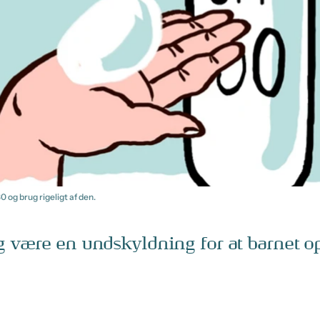
og brug rigeligt af den.
 være en undskyldning for at barnet op