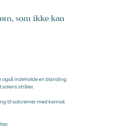
børn, som ikke kan
n
kan også indeholde en blanding
 solens stråler.
ning til solcremer med kemisk
ter.