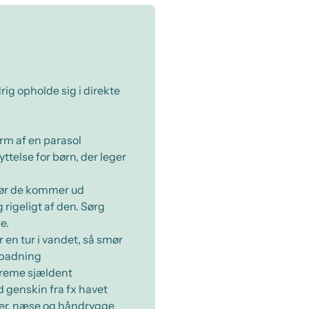
rig opholde sig i direkte
orm af en parasol
telse for børn, der leger
 før de kommer ud
igeligt af den. Sørg
e.
r en tur i vandet, så smør
r badning
lcreme sjældent
 genskin fra fx havet
nder, næse og håndrygge