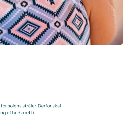
or solens stråler. Derfor skal
ing af hudkræft i