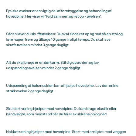
Fysiske øvelser er en vigtig del af forebyggelse og behandling af
hovedpine. Her viser vi "Fald sammen og ret op - øvelsen".
Sådan laver du skuffeøvelsen: Du skal sidde ret op og ned på en stol og
føre hagen frem og tilbage 10 gange i roligt tempo. Du skal lave
skuffeøvelsen mindst 3 gange dagligt
Alt du skal bruge er en dørkarm. Stil dig op ad den og lav
udspændingsøvelsen mindst 2 gange dagligt.
Udspænding af halsmusklen kan afhjælpe hovedpine. Lav den enkle
strækøvelse 2 gange dagligt.
Skuldertræning hjælper mod hovedpine. Du kan bruge elastik eller
håndvægte, som modstand når du fører skuldrene op og ned.
Nakketræning hjælper mod hovedpine. Start med ansigtet mod væggen