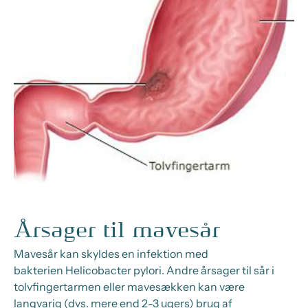
Årsager til mavesår
Mavesår kan skyldes
en
infektion med
bakterien
Helicobacter
pylori. Andre årsager til sår i
tolvfingertarmen eller mavesækken kan være
langvarig (dvs. mere end
2
-3
ugers) brug af