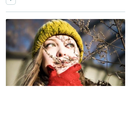
Dyspepsi - kronisk ubehag i maven
Dyspepsi kan beskrives som periodevis eller konstant ubehag fra
den øvre del af maven med gener som kvalme, sviende og
brændende smerter og trykken.