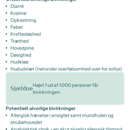
Diarré
Kvalme
Opkastning
Feber
Kraftesløshed
Træthed
Hovedpine
Døsighed
Hudkløe
Hududslæt (herunder overfølsomhed over for sollys)
Højst 1 ud af 1.000 personer får
Sjældne
bivirkningen.
Potentielt alvorlige bivirkninger
Allergisk hævelse i ansigtet samt mundhulen og
strubehovedet
Anafylaktisk chok - en akut alvorlig allergisk tilstand