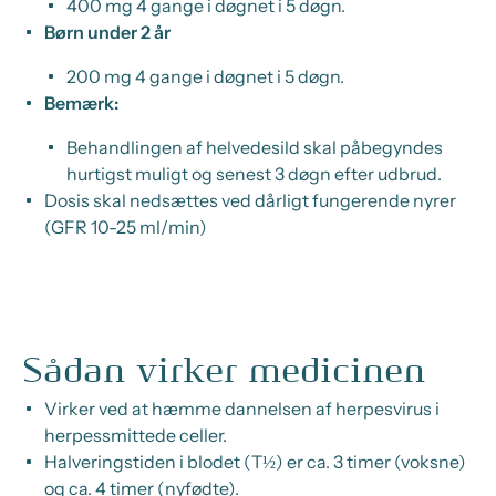
400 mg 4 gange i døgnet i 5 døgn.
Børn under 2 år
200 mg 4 gange i døgnet i 5 døgn.
Bemærk:
Behandlingen af helvedesild skal påbegyndes
hurtigst muligt og senest 3 døgn efter udbrud.
Dosis skal nedsættes ved dårligt fungerende nyrer
(GFR 10-25 ml/min)
Sådan virker medicinen
Virker ved at hæmme dannelsen af herpesvirus i
herpessmittede celler.
Halveringstiden i blodet (T½) er ca. 3 timer (voksne)
og ca. 4 timer (nyfødte).