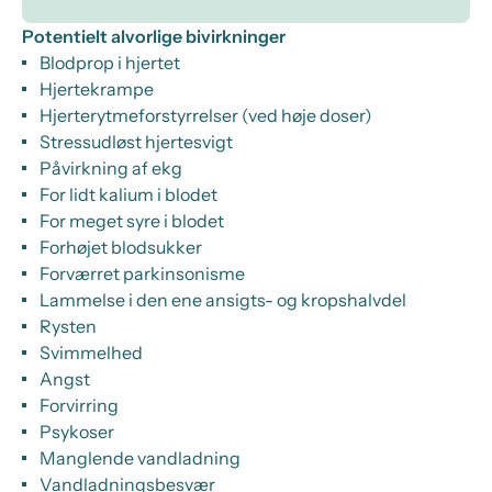
Potentielt alvorlige bivirkninger
Blodprop i hjertet
Hjertekrampe
Hjerterytmeforstyrrelser (ved høje doser)
Stressudløst hjertesvigt
Påvirkning af ekg
For lidt kalium i blodet
For meget syre i blodet
Forhøjet blodsukker
Forværret parkinsonisme
Lammelse i den ene ansigts- og kropshalvdel
Rysten
Svimmelhed
Angst
Forvirring
Psykoser
Manglende vandladning
Vandladningsbesvær