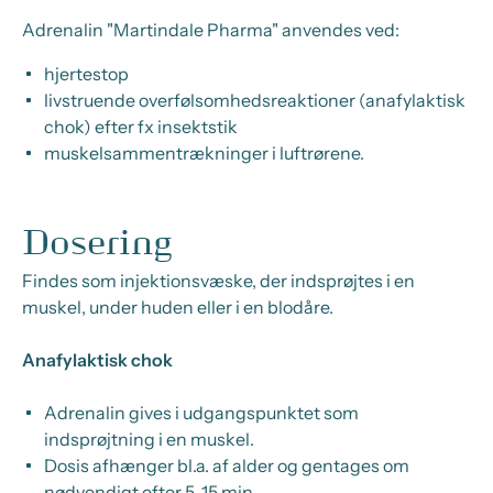
Adrenalin "Martindale Pharma" anvendes ved:
hjertestop
livstruende overfølsomhedsreaktioner (anafylaktisk
chok) efter fx insektstik
muskelsammentrækninger i luftrørene.
Dosering
Findes som injektionsvæske, der indsprøjtes i en
muskel, under huden eller i en blodåre.
Anafylaktisk chok
Adrenalin gives i udgangspunktet som
indsprøjtning i en muskel.
Dosis afhænger bl.a. af alder og gentages om
nødvendigt efter 5-15 min.