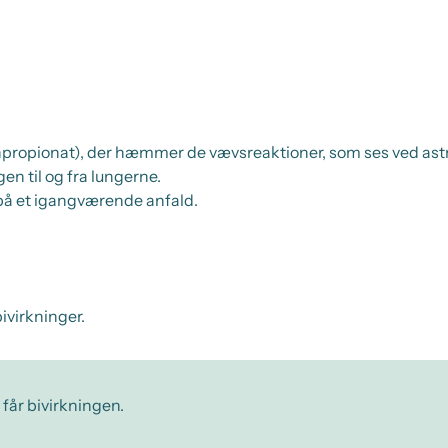
propionat), der hæmmer de vævsreaktioner, som ses ved astma
en til og fra lungerne.
på et igangværende anfald.
ivirkninger.
 får bivirkningen.