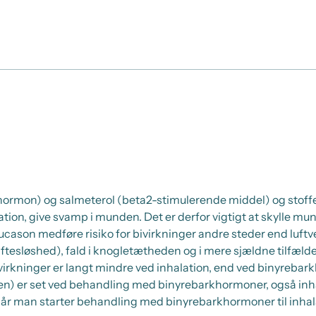
ormon) og salmeterol (beta2-stimulerende middel) og stoffern
ion, give svamp i munden. Det er derfor vigtigt at skylle mu
lucason medføre risiko for bivirkninger andre steder end luft
esløshed), fald i knogletætheden og i mere sjældne tilfælde (
bivirkninger er langt mindre ved inhalation, end ved binyreba
en) er set ved behandling med binyrebarkhormoner, også in
når man starter behandling med binyrebarkhormoner til inhala