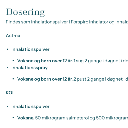
Dosering
Findes som inhalationspulver i Forspiro inhalator og inhal
Astma
Inhalationspulver
Voksne og børn over 12 år.
1 sug 2 gange i døgnet i de
Inhalationsspray
Voksne og børn over 12 år.
2 pust 2 gange i døgnet i d
KOL
Inhalationspulver
Voksne.
50 mikrogram salmeterol og 500 mikrogram 