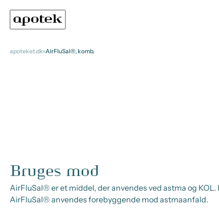
apoteket.dk
AirFluSal®, komb.
Bruges mod
AirFluSal® er et middel, der anvendes ved astma og KOL
AirFluSal® anvendes forebyggende mod astmaanfald.