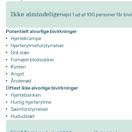
Ikke almindelige
Højst 1 ud af 100 personer får biv
Potentielt alvorlige bivirkninger
Hjertekrampe
Hjerterytmeforstyrrelser
Grå stær
Forhøjet blodsukker
Rysten
Angst
Åndenød
Oftest ikke alvorlige bivirkninger
Hjertebanken
Hurtig hjerterytme
Søvnforstyrrelser
Hududslæt