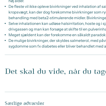
høj alder.
De fleste vil ikke opleve bivirkninger ved inhalation af s
kropsvægt, kan der dog forekomme bivirkninger som rys
behandling med beta2-stimulerende midler. Bivirkningerne 
Selve inhalationen kan udløse halsirritation, hoste og i
drivgassen og man kan forsøge at skifte til en pulverinha
Meget sjældent kan der forekomme en såkaldt paradoks 
De mulige bivirkninger, der skyldes salmeterol, med påvi
sygdomme som fx diabetes eller bliver behandlet med 
Det skal du vide, når du ta
Særlige advarsler