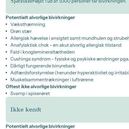
Sjældne
Højst 1 ud af 1.000 personer får bivirkningen.
Potentielt alvorlige bivirkninger
Væksthæmning
Grøn stær
Allergisk hævelse i ansigtet samt mundhulen og strub
Anafylaktisk chok - en akut alvorlig allergisk tilstand
Fald i knoglemineraltætheden
Cushings syndrom - fysiske og psykiske ændringer pga.
Dårligt fungerende binyrebark
Adfærdsforstyrrelse (herunder hyperaktivitet og irritabil
Muskelsammentrækninger i luftrørene
Oftest ikke alvorlige bivirkninger
Svamp i spiserøret
Ikke kendt
Potentielt alvorlige bivirkninger