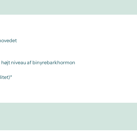
ehovedet
 højt niveau af binyrebarkhormon
itet)*