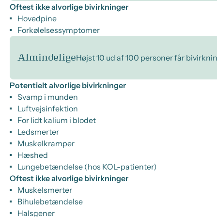
Oftest ikke alvorlige bivirkninger
Hovedpine
Forkølelsessymptomer
Almindelige
Højst 10 ud af 100 personer får bivirkni
Potentielt alvorlige bivirkninger
Svamp i munden
Luftvejsinfektion
For lidt kalium i blodet
Ledsmerter
Muskelkramper
Hæshed
Lungebetændelse (hos KOL-patienter)
Oftest ikke alvorlige bivirkninger
Muskelsmerter
Bihulebetændelse
Halsgener