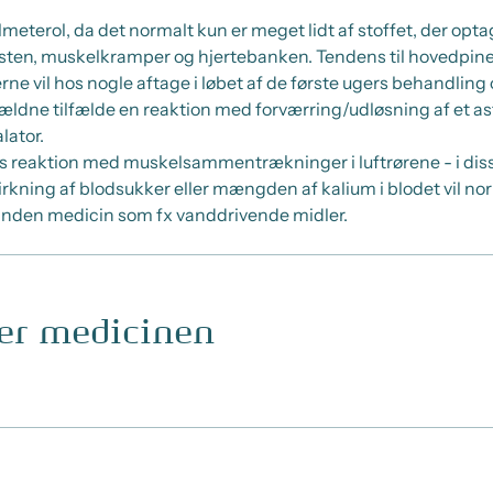
almeterol, da det normalt kun er meget lidt af stoffet, der opt
ten, muskelkramper og hjertebanken. Tendens til hovedpine 
vil hos nogle aftage i løbet af de første ugers behandling og 
 sjældne tilfælde en reaktion med forværring/udløsning af et 
lator.
reaktion med muskelsammentrækninger i luftrørene - i diss
rkning af blodsukker eller mængden af kalium i blodet vil norm
anden medicin som fx vanddrivende midler.
ger medicinen