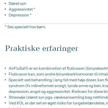
Sløret syn
Aggressivitet *
Depression *
* Ses specielt hos børn.
Praktiske erfaringer
AirFluSal® er en kombination af fluticason (binyrebarkh
Fluticason kan, som andre binyrebarkhormoner til inhalat
Specielt ved behandling i lang tid med høje doser, kan f
syndrom (fx måneformet ansigt, tynde arme og ben, kraft
depression, angst og aggressivitet. Risikoen for disse 
Stressøje (sløret syn pga. væskeansamling bag nethind
Ved KOL er der set en øget risiko for lungebetændelse, 