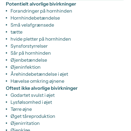
Potentielt alvorlige bivirkninger
Forandringer på hornhinden
Hornhindebetændelse
Små velafgrænsede
tætte
hvide pletter på hornhinden
Synsforstyrrelser
Sår på hornhinden
Øjenbetændelse
Øjeninfektion
Årehindebetændelse i øjet
Hævelse omkring øjnene
Oftest ikke alvorlige bivirkninger
Godartet svulst i øjet
Lysfølsomhed i øjet
Tørre øjne
Øget tåreproduktion
Øjenirritation
Øjenkløe