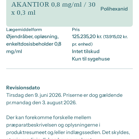
AKANTIOR 0,8 mg/ml / 30
Polihexanid
x 0,3 ml
Lægemiddelform
Pris
Øjendråber, opløsning,
125.235,20 kr.
(13.915,02 kr.
enkeltdosisbeholder 0,8
pr. enhed)
mg/ml
Intet tilskud
Kun til sygehuse
Revisionsdato
Tirsdag den 9. juni 2026
. Priserne er dog gældende
pr.
mandag den 3. august 2026.
Der kan forekomme forskelle mellem
præparatbeskrivelsen og oplysningerne i
produktresumeet og/eller indlægssedlen. Det skyldes,