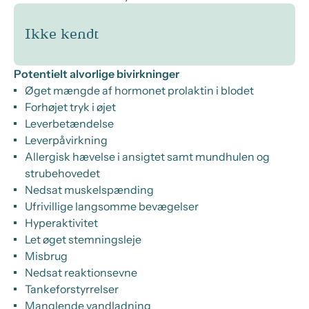
Ikke kendt
Potentielt alvorlige bivirkninger
Øget mængde af hormonet prolaktin i blodet
Forhøjet tryk i øjet
Leverbetændelse
Leverpåvirkning
Allergisk hævelse i ansigtet samt mundhulen og
strubehovedet
Nedsat muskelspænding
Ufrivillige langsomme bevægelser
Hyperaktivitet
Let øget stemningsleje
Misbrug
Nedsat reaktionsevne
Tankeforstyrrelser
Manglende vandladning