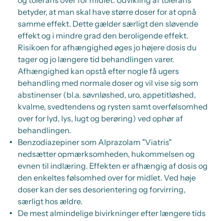
og tolerans over for midlet. Udvikling af tolerans
betyder, at man skal have større doser for at opnå
samme effekt. Dette gælder særligt den sløvende
effekt og i mindre grad den beroligende effekt.
Risikoen for afhængighed øges jo højere dosis du
tager og jo længere tid behandlingen varer.
Afhængighed kan opstå efter nogle få ugers
behandling med normale doser og vil vise sig som
abstinenser (bl.a. søvnløshed, uro, appetitløshed,
kvalme, svedtendens og rysten samt overfølsomhed
over for lyd, lys, lugt og berøring) ved ophør af
behandlingen.
Benzodiazepiner som Alprazolam "Viatris"
nedsætter opmærksomheden, hukommelsen og
evnen til indlæring. Effekten er afhængig af dosis og
den enkeltes følsomhed over for midlet. Ved høje
doser kan der ses desorientering og forvirring,
særligt hos ældre.
De mest almindelige bivirkninger efter længere tids