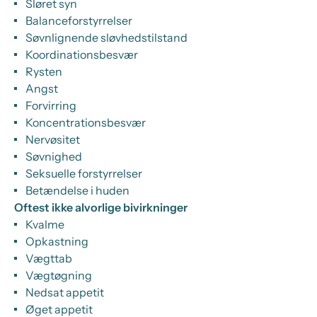
Sløret syn
Balanceforstyrrelser
Søvnlignende sløvhedstilstand
Koordinationsbesvær
Rysten
Angst
Forvirring
Koncentrationsbesvær
Nervøsitet
Søvnighed
Seksuelle forstyrrelser
Betændelse i huden
Oftest ikke alvorlige bivirkninger
Kvalme
Opkastning
Vægttab
Vægtøgning
Nedsat appetit
Øget appetit