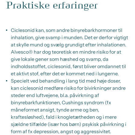
Praktiske erfaringer
Ciclesonid kan, som andre binyrebarkhormoner til
inhalation, give svamp i munden. Det er derfor vigtigt
at skylle mund og svælg grundigt efter inhalationen.
Alvesco® har dog teoretisk en mindre risiko for at
give lokale gener som hæshed og svamp, da
indholdsstoffet, ciclesonid, først bliver omdannet til
et aktivt stof, efter det er kommet ned i lungerne.
Specielt ved behandling i lang tid med høje doser,
kan ciclesonid medføre risiko for bivirkninger andre
steder end luftvejene, bl.a. påvirkning af
binyrebarkfunktionen, Cushings syndrom (fx
måneformet ansigt, tynde arme og ben,
kraftesløshed), fald i knogletætheden og i mere
sjældne tilfælde (især hos børn) psykisk påvirkning i
form af fx depression, angst og aggressivitet.