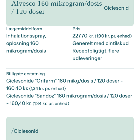
Alvesco 160 mikrogram/dosis
Ciclesonid
/ 120 doser
Lægemiddelform
Pris
Inhalationsspray,
227,70 kr.
(1,90 kr. pr. enhed)
opløsning 160
Generelt medicintilskud
mikrogram/dosis
Receptpligtigt, flere
udleveringer
Billigste erstatning
Ciclesonide "Orifarm" 160 mikg/dosis / 120 doser
-
160,40 kr.
(1,34 kr. pr. enhed)
Ciclesonide "Sandoz" 160 mikrogram/dosis / 120 doser
- 160,40 kr.
(1,34 kr. pr. enhed)
/
Ciclesonid