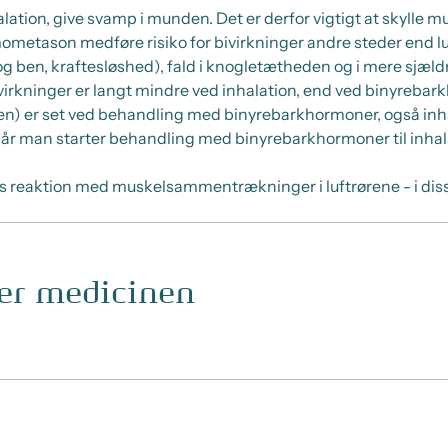
ion, give svamp i munden. Det er derfor vigtigt at skylle mu
ometason medføre risiko for bivirkninger andre steder end lu
en, kraftesløshed), fald i knogletætheden og i mere sjældne 
bivirkninger er langt mindre ved inhalation, end ved binyreba
en) er set ved behandling med binyrebarkhormoner, også in
når man starter behandling med binyrebarkhormoner til inhala
reaktion med muskelsammentrækninger i luftrørene - i diss
ger medicinen