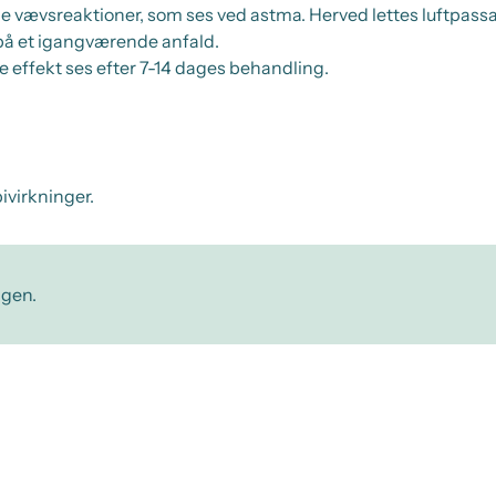
vævsreaktioner, som ses ved astma. Herved lettes luftpassag
på et igangværende anfald.
de effekt ses efter 7-14 dages behandling.
ivirkninger.
ngen.