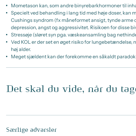
Mometason kan, som andre binyrebarkhormoner til inhalat
Specielt ved behandling i lang tid med høje doser, kan m
Cushings syndrom (fx måneformet ansigt, tynde arme og b
depression, angst og aggressivitet. Risikoen for disse 
Stressøje (sløret syn pga. væskeansamling bag nethind
Ved KOL er der set en øget risiko for lungebetændelse, 
høj alder.
Meget sjældent kan der forekomme en såkaldt paradoks 
Det skal du vide, når du ta
Særlige advarsler