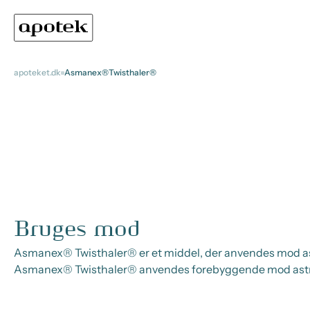
apoteket.dk
Asmanex®Twisthaler®
Bruges mod
Asmanex® Twisthaler® er et middel, der anvendes mod as
Asmanex® Twisthaler® anvendes forebyggende mod ast