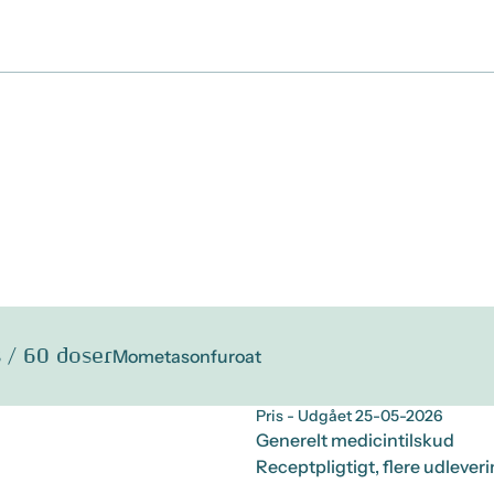
 / 60 doser
Mometasonfuroat
Pris
- Udgået 25-05-2026
Generelt medicintilskud
Receptpligtigt, flere udlever