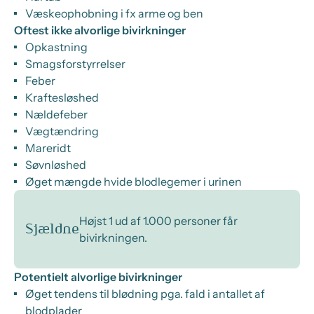
Væskeophobning i fx arme og ben
Oftest ikke alvorlige bivirkninger
Opkastning
Smagsforstyrrelser
Feber
Kraftesløshed
Nældefeber
Vægtændring
Mareridt
Søvnløshed
Øget mængde hvide blodlegemer i urinen
Højst 1 ud af 1.000 personer får
Sjældne
bivirkningen.
Potentielt alvorlige bivirkninger
Øget tendens til blødning pga. fald i antallet af
blodplader