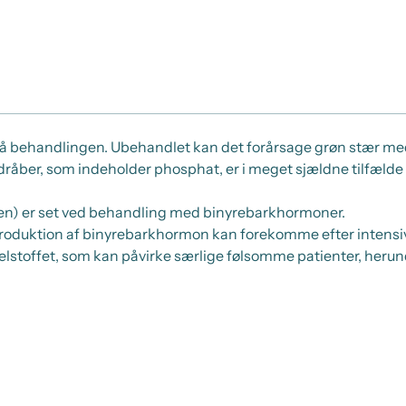
art på behandlingen. Ubehandlet kan det forårsage grøn stær m
dråber, som indeholder phosphat, er i meget sjældne tilfæl
den) er set ved behandling med binyrebarkhormoner.
produktion af binyrebarkhormon kan forekomme efter intensiv 
stoffet, som kan påvirke særlige følsomme patienter, herun