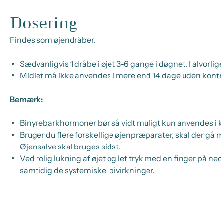
Dosering
Findes som øjendråber.
Sædvanligvis 1 dråbe i øjet 3-6 gange i døgnet. I alvorli
Midlet må ikke anvendes i mere end 14 dage uden kontr
Bemærk:
Binyrebarkhormoner bør så vidt muligt kun anvendes i ko
Bruger du flere forskellige øjenpræparater, skal der gå m
Øjensalve skal bruges sidst.
Ved rolig lukning af øjet og let tryk med en finger på n
samtidig de systemiske bivirkninger.