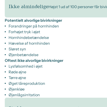
Ikke almindelige
Højst 1 ud af 100 personer får biv
Potentielt alvorlige bivirkninger
Forandringer på hornhinden
Forhøjet tryk i øjet
Hornhindebetændelse
Hævelse af hornhinden
Sløret syn
Øjenbetændelse
Oftest ikke alvorlige bivirkninger
Lysfølsomhed i øjet
Røde øjne
Tørre øjne
Øget tåreproduktion
Øjenkløe
Øjenlågsirritation