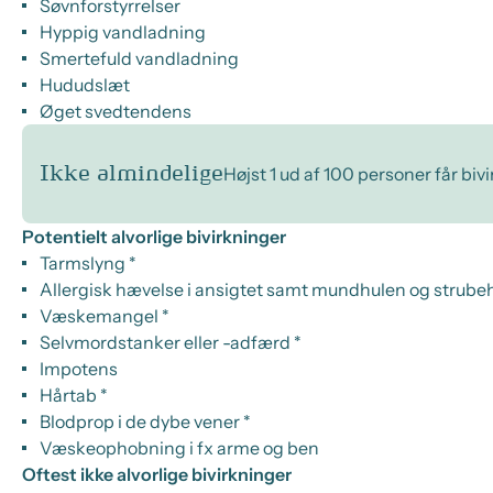
Søvnforstyrrelser
Hyppig vandladning
Smertefuld vandladning
Hududslæt
Øget svedtendens
Ikke almindelige
Højst 1 ud af 100 personer får biv
Potentielt alvorlige bivirkninger
Tarmslyng *
Allergisk hævelse i ansigtet samt mundhulen og strub
Væskemangel *
Selvmordstanker eller -adfærd *
Impotens
Hårtab *
Blodprop i de dybe vener *
Væskeophobning i fx arme og ben
Oftest ikke alvorlige bivirkninger