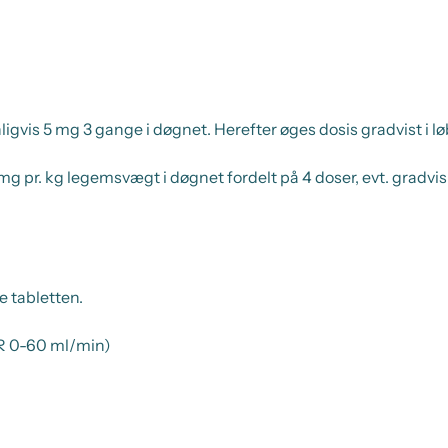
igvis 5 mg 3 gange i døgnet. Herefter øges dosis gradvist i lø
g pr. kg legemsvægt i døgnet fordelt på 4 doser, evt. gradvis 
e tabletten.
FR 0-60 ml/min)