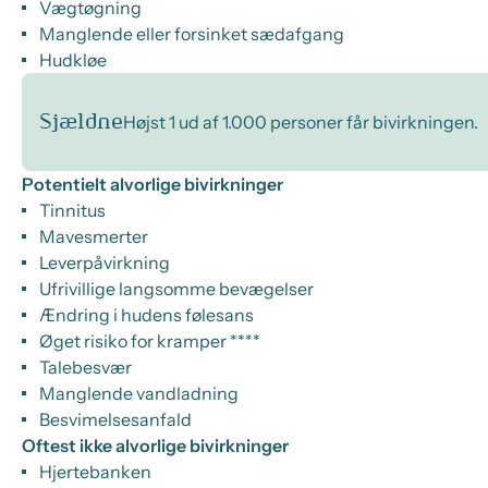
Vægtøgning
Manglende eller forsinket sædafgang
Hudkløe
Sjældne
Højst 1 ud af 1.000 personer får bivirkningen.
Potentielt alvorlige bivirkninger
Tinnitus
Mavesmerter
Leverpåvirkning
Ufrivillige langsomme bevægelser
Ændring i hudens følesans
Øget risiko for kramper ****
Talebesvær
Manglende vandladning
Besvimelsesanfald
Oftest ikke alvorlige bivirkninger
Hjertebanken