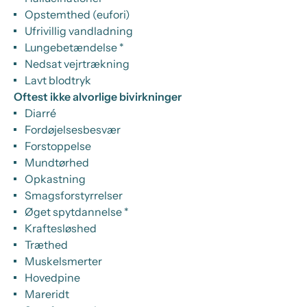
Opstemthed (eufori)
Ufrivillig vandladning
Lungebetændelse *
Nedsat vejrtrækning
Lavt blodtryk
Oftest ikke alvorlige bivirkninger
Diarré
Fordøjelsesbesvær
Forstoppelse
Mundtørhed
Opkastning
Smagsforstyrrelser
Øget spytdannelse *
Kraftesløshed
Træthed
Muskelsmerter
Hovedpine
Mareridt