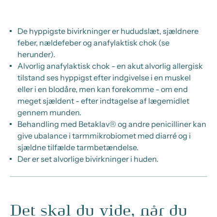
De hyppigste bivirkninger er hududslæt, sjældnere
feber, nældefeber og anafylaktisk chok (se
herunder).
Alvorlig anafylaktisk chok - en akut alvorlig allergisk
tilstand ses hyppigst efter indgivelse i en muskel
eller i en blodåre, men kan forekomme - om end
meget sjældent - efter indtagelse af lægemidlet
gennem munden.
Behandling med Betaklav® og andre penicilliner kan
give ubalance i tarmmikrobiomet med diarré og i
sjældne tilfælde tarmbetændelse.
Der er set alvorlige bivirkninger i huden.
Det skal du vide, når du