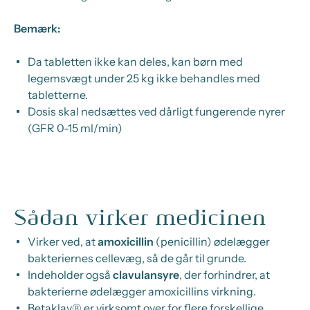
Bemærk:
Da tabletten ikke kan deles, kan børn med
legemsvægt under 25 kg ikke behandles med
tabletterne.
Dosis skal nedsættes ved dårligt fungerende nyrer
(GFR 0-15 ml/min)
Sådan virker medicinen
Virker ved, at
amoxicillin
(penicillin) ødelægger
bakteriernes cellevæg, så de går til grunde.
Indeholder også
clavulansyre
, der forhindrer, at
bakterierne ødelægger amoxicillins virkning.
Betaklav® er virksomt over for flere forskellige