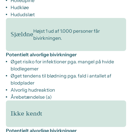
Hovedpine
Hudkløe
Hududslæt
Højst 1 ud af 1.000 personer får
Sjældne
bivirkningen.
Potentielt alvorlige bivirkninger
Øget risiko for infektioner pga. mangel på hvide
blodlegemer
Øget tendens til blødning pga. fald i antallet af
blodplader
Alvorlig hudreaktion
Årebetændelse (a)
Ikke kendt
Potentielt alvorlige bivirkninger