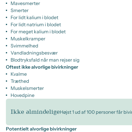
Mavesmerter
Smerter
For lidt kalium i blodet
For lidt natrium i blodet
For meget kalium i blodet
Muskelkramper
Svimmelhed
Vandladningsbesvær
Blodtryksfald når man rejser sig
Oftest ikke alvorlige bivirkninger
Kvalme
Træthed
Muskelsmerter
Hovedpine
Ikke almindelige
Højst 1 ud af 100 personer får biv
Potentielt alvorlige bivirkninger