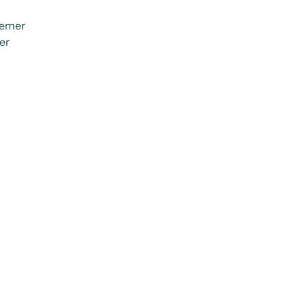
gemer
er