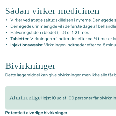
Sådan virker medicinen
Virker ved at øge saltudskillelsen i nyrerne. Den øgede
Den øgede urinmængde vil i de første dage af behandlin
Halveringstiden i blodet (T½) er 1-2 timer.
Tabletter
: Virkningen af indtræder efter ca. ½ time, er kr
Injektionsvæske
: Virkningen indtræder efter ca. 5 minut
Bivirkninger
Dette lægemiddel kan give bivirkninger, men ikke alle får b
Almindelige
Højst 10 ud af 100 personer får bivirkni
Potentielt alvorlige bivirkninger