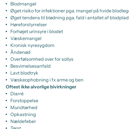
Blodmangel
Øget risiko for infektioner pga. mangel på hvide blodle
Øget tendens til blødning pga. fald i antallet af blodplad
Høreforstyrrelser
Forhøjet urinsyre i blodet
Væskemangel
Kronisk nyresygdom
Åndenød
Overfølsomhed over for sollys
Besvimelsesanfald
Lavt blodtryk
Væskeophobning i fx arme og ben
Oftest ikke alvorlige bivirkninger
Diarré
Forstoppelse
Mundtørhed
Opkastning
Nældefeber
Tørst