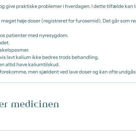
 og give praktiske problemer i hverdagen. I dette tilfælde k
d meget høje doser (registreret for furosemid). Det går som 
hos patienter med nyresygdom.
odet.
muskelspasmer.
 lavt kalium ikke bedres trods behandling.
n altid have kaliumtilskud.
forekomme, men sjældent ved lave doser og kan ofte undgås,
ger medicinen