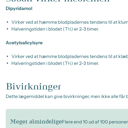
Dipyridamol
Virker ved at hæmme blodpladernes tendens til at klu
Halveringstiden i blodet (T½) er 2-3 timer.
Acetylsalicylsyre
Virker ved at hæmme blodpladernes tendens til at klæb
Halveringstiden i blodet (T½) er 2-3 timer.
Bivirkninger
Dette lægemiddel kan give bivirkninger, men ikke alle får b
Meget almindelige
Flere end 10 ud af 100 personer