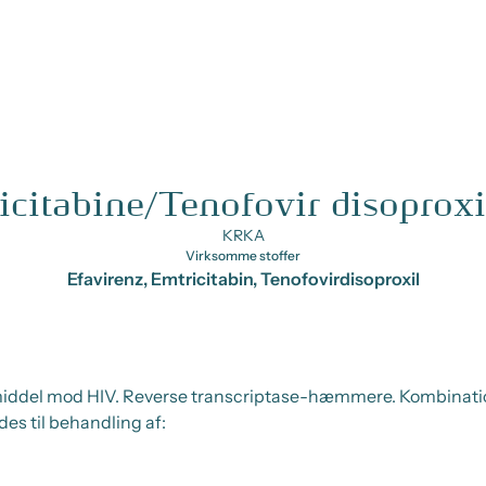
icitabine/Tenofovir disoproxi
KRKA
Virksomme stoffer
Efavirenz, Emtricitabin, Tenofovirdisoproxil
et middel mod HIV. Reverse transcriptase-hæmmere. Kombinat
es til behandling af: