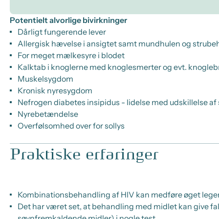
Potentielt alvorlige bivirkninger
Dårligt fungerende lever
Allergisk hævelse i ansigtet samt mundhulen og strub
For meget mælkesyre i blodet
Kalktab i knoglerne med knoglesmerter og evt. knogleb
Muskelsygdom
Kronisk nyresygdom
Nefrogen diabetes insipidus - lidelse med udskillelse a
Nyrebetændelse
Overfølsomhed over for sollys
Praktiske erfaringer
Kombinationsbehandling af HIV kan medføre øget legems
Det har været set, at behandling med midlet kan give fa
søvnfremkaldende midler) i nogle test.