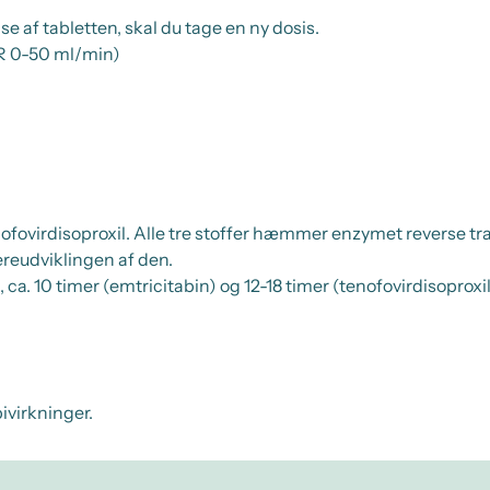
e af tabletten, skal du tage en ny dosis.
FR 0-50 ml/min)
enofovirdisoproxil. Alle tre stoffer hæmmer enzymet
reverse tr
eudviklingen af den.
 ca. 10 timer (emtricitabin) og 12-18 timer (tenofovirdisoproxil
ivirkninger.