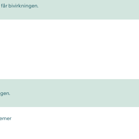
 får bivirkningen.
ngen.
gemer