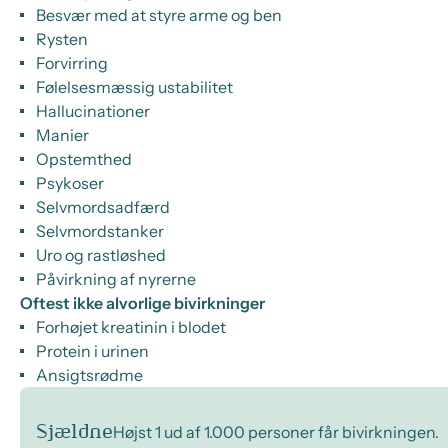
Besvær med at styre arme og ben
Rysten
Forvirring
Følelsesmæssig ustabilitet
Hallucinationer
Manier
Opstemthed
Psykoser
Selvmordsadfærd
Selvmordstanker
Uro og rastløshed
Påvirkning af nyrerne
Oftest ikke alvorlige bivirkninger
Forhøjet kreatinin i blodet
Protein i urinen
Ansigtsrødme
Sjældne
Højst 1 ud af 1.000 personer får bivirkningen.