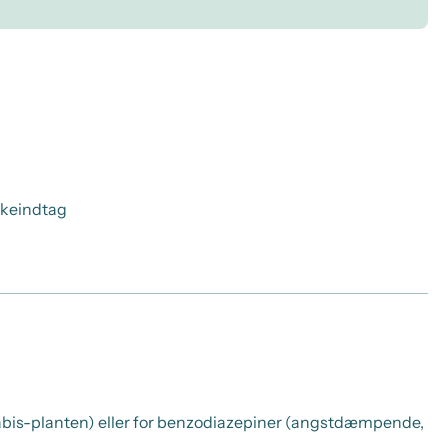
æskeindtag
nnabis-planten) eller for benzodiazepiner (angstdæmpende,