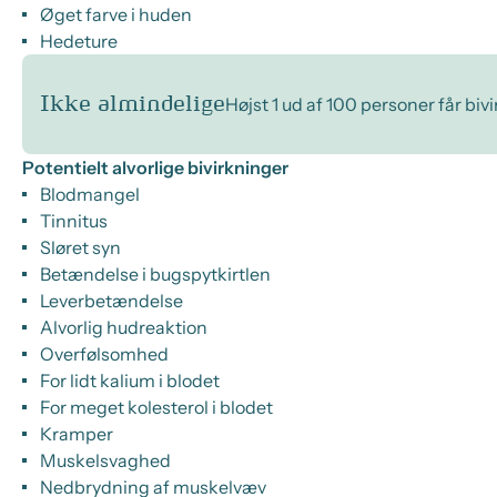
Øget farve i huden
Hedeture
Ikke almindelige
Højst 1 ud af 100 personer får biv
Potentielt alvorlige bivirkninger
Blodmangel
Tinnitus
Sløret syn
Betændelse i bugspytkirtlen
Leverbetændelse
Alvorlig hudreaktion
Overfølsomhed
For lidt kalium i blodet
For meget kolesterol i blodet
Kramper
Muskelsvaghed
Nedbrydning af muskelvæv