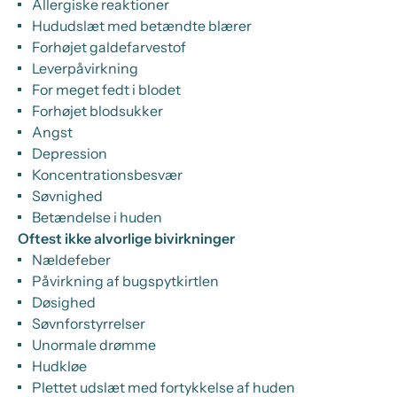
Allergiske reaktioner
Hududslæt med betændte blærer
Forhøjet galdefarvestof
Leverpåvirkning
For meget fedt i blodet
Forhøjet blodsukker
Angst
Depression
Koncentrationsbesvær
Søvnighed
Betændelse i huden
Oftest ikke alvorlige bivirkninger
Nældefeber
Påvirkning af bugspytkirtlen
Døsighed
Søvnforstyrrelser
Unormale drømme
Hudkløe
Plettet udslæt med fortykkelse af huden