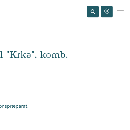
l "Krka", komb.
ionspræparat.