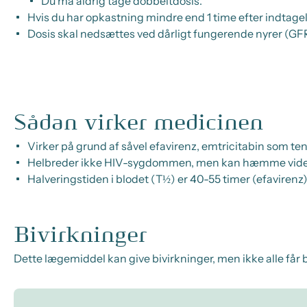
Du må aldrig tage dobbeltdosis.
Hvis du har opkastning mindre end 1 time efter indtagels
Dosis skal nedsættes ved dårligt fungerende nyrer (G
Sådan virker medicinen
Virker på grund af såvel efavirenz, emtricitabin som t
Helbreder ikke HIV-sygdommen, men kan hæmme vider
Halveringstiden i blodet (T½) er 40-55 timer (efavirenz),
Bivirkninger
Dette lægemiddel kan give bivirkninger, men ikke alle får b