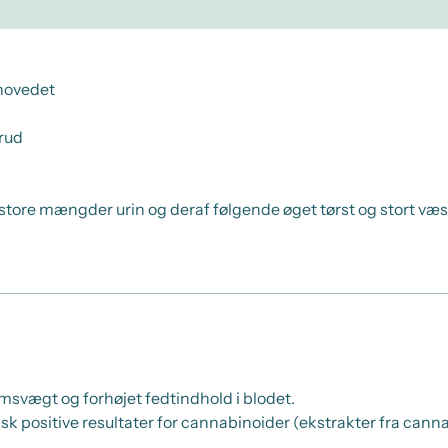
ehovedet
rud
f store mængder urin og deraf følgende øget tørst og stort v
vægt og forhøjet fedtindhold i blodet.
lsk positive resultater for cannabinoider (ekstrakter fra ca