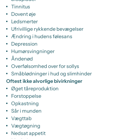
Tinnitus
Dovent øje
Ledsmerter
Ufrivillige rykkende bevægelser
Ændring i hudens følesans
Depression
Humørsvingninger
Åndenød
Overfølsomhed over for sollys
Småblødninger i hud og slimhinder
Oftest ikke alvorlige bivirkninger
Øget tåreproduktion
Forstoppelse
Opkastning
Sår i munden
Vægttab
Vægtøgning
Nedsat appetit