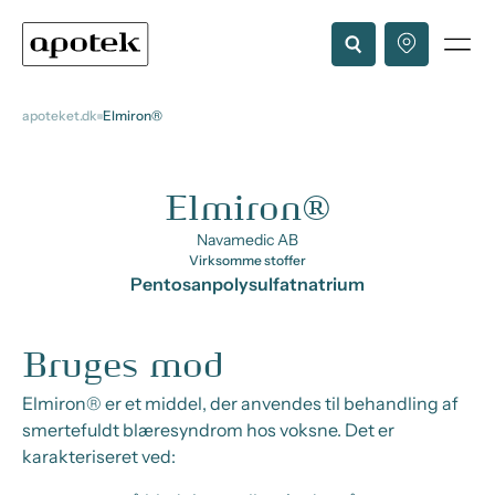
apoteket.dk
Elmiron®
Elmiron®
Navamedic AB
Virksomme stoffer
Pentosanpolysulfatnatrium
Bruges mod
Elmiron® er et middel, der anvendes til behandling af
smertefuldt blæresyndrom hos voksne. Det er
karakteriseret ved: