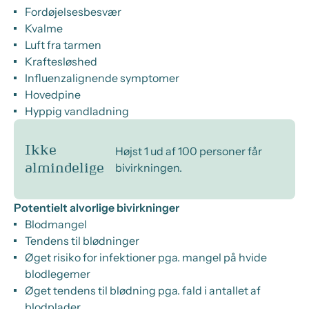
Fordøjelsesbesvær
Kvalme
Luft fra tarmen
Kraftesløshed
Influenzalignende symptomer
Hovedpine
Hyppig vandladning
Ikke
Højst 1 ud af 100 personer får
bivirkningen.
almindelige
Potentielt alvorlige bivirkninger
Blodmangel
Tendens til blødninger
Øget risiko for infektioner pga. mangel på hvide
blodlegemer
Øget tendens til blødning pga. fald i antallet af
blodplader