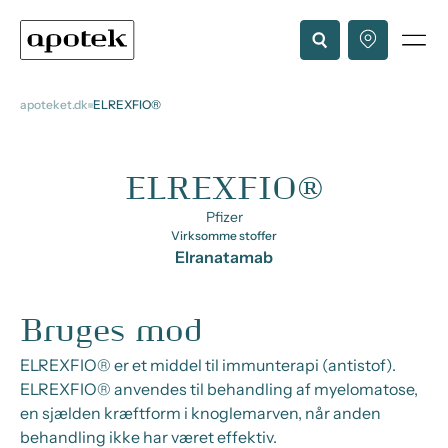
apoteket.dk
ELREXFIO®
ELREXFIO®
Pfizer
Virksomme stoffer
Elranatamab
Bruges mod
ELREXFIO® er et middel til immunterapi (antistof).
ELREXFIO® anvendes til behandling af myelomatose,
en sjælden kræftform i knoglemarven, når anden
behandling ikke har været effektiv.