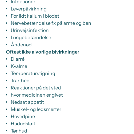
Infektioner
Leverpåvirkning
For lidt kalium i blodet
Nervebetændelse fx på arme og ben
Urinvejsinfektion
Lungebetændelse
Åndenød
Oftest ikke alvorlige bivirkninger
Diarré
Kvalme
Temperaturstigning
Træthed
Reaktioner på det sted
hvor medicinen er givet
Nedsat appetit
Muskel- og ledsmerter
Hovedpine
Hududslæt
Tør hud