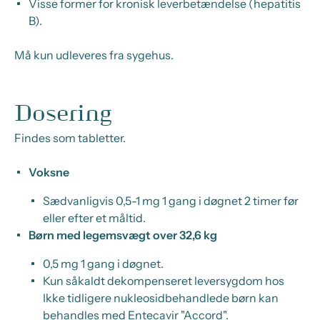
Visse former for kronisk leverbetændelse (hepatitis
B).
Må kun udleveres fra sygehus.
Dosering
Findes som tabletter.
Voksne
Sædvanligvis 0,5-1 mg 1 gang i døgnet 2 timer før
eller efter et måltid.
Børn med legemsvægt over 32,6 kg
0,5 mg 1 gang i døgnet.
Kun såkaldt dekompenseret leversygdom hos
Ikke tidligere nukleosidbehandlede børn kan
behandles med Entecavir "Accord".