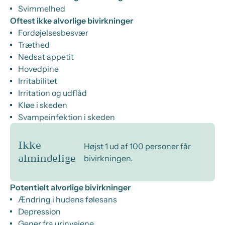
Svimmelhed
Oftest ikke alvorlige bivirkninger
Fordøjelsesbesvær
Træthed
Nedsat appetit
Hovedpine
Irritabilitet
Irritation og udflåd
Kløe i skeden
Svampeinfektion i skeden
Ikke
Højst 1 ud af 100 personer får
bivirkningen.
almindelige
Potentielt alvorlige bivirkninger
Ændring i hudens følesans
Depression
Gener fra urinvejene