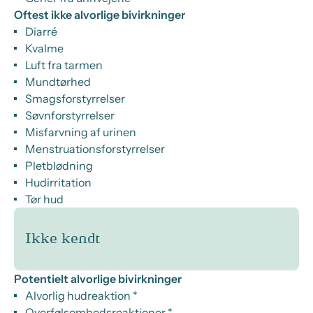
Oftest ikke alvorlige bivirkninger
Diarré
Kvalme
Luft fra tarmen
Mundtørhed
Smagsforstyrrelser
Søvnforstyrrelser
Misfarvning af urinen
Menstruationsforstyrrelser
Pletblødning
Hudirritation
Tør hud
Ikke kendt
Potentielt alvorlige bivirkninger
Alvorlig hudreaktion *
Overfølsomhedsreaktioner *