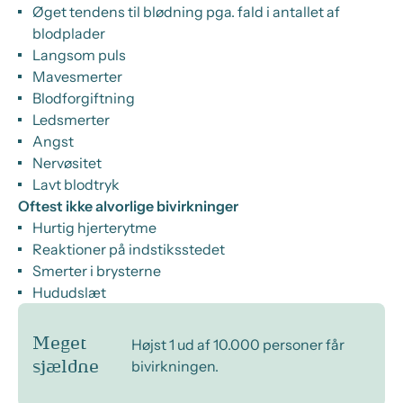
Øget tendens til blødning pga. fald i antallet af
blodplader
Langsom puls
Mavesmerter
Blodforgiftning
Ledsmerter
Angst
Nervøsitet
Lavt blodtryk
Oftest ikke alvorlige bivirkninger
Hurtig hjerterytme
Reaktioner på indstiksstedet
Smerter i brysterne
Hududslæt
Meget
Højst 1 ud af 10.000 personer får
bivirkningen.
sjældne