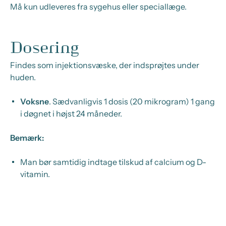
Må kun udleveres fra sygehus eller speciallæge.
Dosering
Findes som injektionsvæske, der indsprøjtes under
huden.
Voksne
.
Sædvanligvis 1 dosis (20 mikrogram) 1 gang
i døgnet i højst 24 måneder.
Bemærk:
Man bør samtidig indtage tilskud af calcium og D-
vitamin.