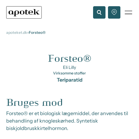
apoteket.dk
Forsteo®
Forsteo®
Eli Lilly
Virksomme stoffer
Teriparatid
Bruges mod
Forsteo® er et biologisk lægemiddel, der anvendes til
behandling af knogleskørhed. Syntetisk
biskjoldbruskkirtelhormon.