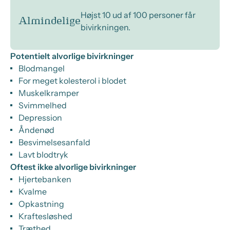
Højst 10 ud af 100 personer får
Almindelige
bivirkningen.
Potentielt alvorlige bivirkninger
Blodmangel
For meget kolesterol i blodet
Muskelkramper
Svimmelhed
Depression
Åndenød
Besvimelsesanfald
Lavt blodtryk
Oftest ikke alvorlige bivirkninger
Hjertebanken
Kvalme
Opkastning
Kraftesløshed
Træthed