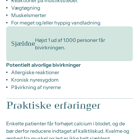
Reaktioner på indstiksstedet
Vægtøgning
Muskelsmerter
For meget og/eller hyppig vandladning
Højst 1 ud af 1.000 personer får
Sjældne
bivirkningen.
Potentielt alvorlige bivirkninger
Allergiske reaktioner
Kronisk nyresygdom
Påvirkning af nyrerne
Praktiske erfaringer
Enkelte patienter får forhøjet calcium i blodet, og de
bør derfor reducere indtaget af kalktilskud. Kvalme og
ømhed fra muskel og led er ikke helt sjældent.