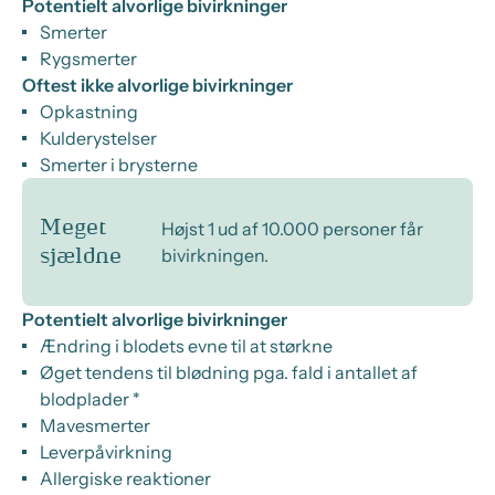
Potentielt alvorlige bivirkninger
Smerter
Rygsmerter
Oftest ikke alvorlige bivirkninger
Opkastning
Kulderystelser
Smerter i brysterne
Meget
Højst 1 ud af 10.000 personer får
bivirkningen.
sjældne
Potentielt alvorlige bivirkninger
Ændring i blodets evne til at størkne
Øget tendens til blødning pga. fald i antallet af
blodplader *
Mavesmerter
Leverpåvirkning
Allergiske reaktioner