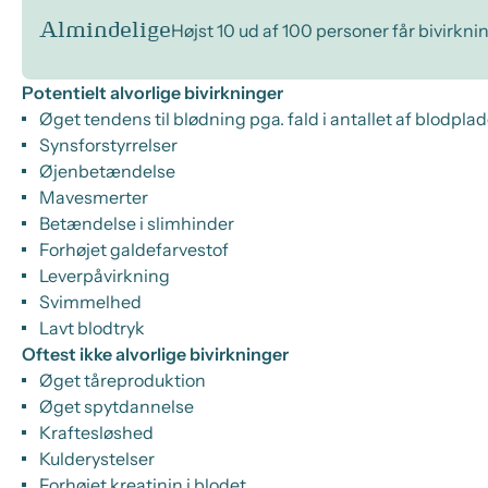
Almindelige
Højst 10 ud af 100 personer får bivirkni
Potentielt alvorlige bivirkninger
Øget tendens til blødning pga. fald i antallet af blodplad
Synsforstyrrelser
Øjenbetændelse
Mavesmerter
Betændelse i slimhinder
Forhøjet galdefarvestof
Leverpåvirkning
Svimmelhed
Lavt blodtryk
Oftest ikke alvorlige bivirkninger
Øget tåreproduktion
Øget spytdannelse
Kraftesløshed
Kulderystelser
Forhøjet kreatinin i blodet