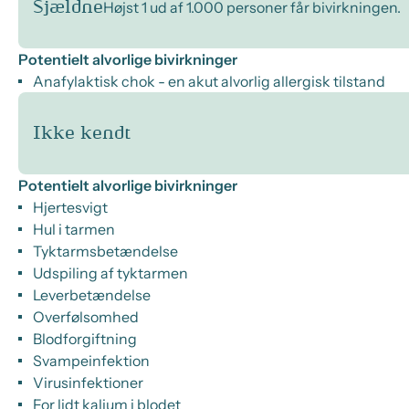
Sjældne
Højst 1 ud af 1.000 personer får bivirkningen.
Potentielt alvorlige bivirkninger
Anafylaktisk chok - en akut alvorlig allergisk tilstand
Ikke kendt
Potentielt alvorlige bivirkninger
Hjertesvigt
Hul i tarmen
Tyktarmsbetændelse
Udspiling af tyktarmen
Leverbetændelse
Overfølsomhed
Blodforgiftning
Svampeinfektion
Virusinfektioner
For lidt kalium i blodet