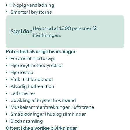
Hyppig vandladning
Smerter i brysterne
Højst 1 ud af 1.000 personer får
Sjældne
bivirkningen.
Potentielt alvorlige bivirkninger
Forværret hjertesvigt
Hjerterytmeforstyrrelser
Hjertestop
Vækst af tandkødet
Alvorlig hudreaktion
Ledsmerter
Udvikling af bryster hos mænd
Muskelsammentrækninger i luftrørene
Småblødninger i hud og slimhinder
Blodansamling
Oftest ikke alvorlige bivirkninger