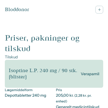
Bloddonor
Priser, pakninger og
tilskud
Tilskud
Isoptine L.P. 240 mg / 90 stk.
Verapamil
(blister)
Lægemiddelform
Pris
Depottabletter 240 mg
205,00 kr.
(2,28 kr. pr.
enhed)
Generelt medicintilskud