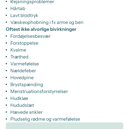
Rejsningsproblemer
Hårtab
Lavt blodtryk
Væskeophobning i fx arme og ben
Oftest ikke alvorlige bivirkninger
Fordøjelsesbesvær
Forstoppelse
Kvalme
Træthed
Varmefølelse
Nældefeber
Hovedpine
Brystspænding
Menstruationsforstyrrelser
Hudkløe
Hududslæt
Hævede ankler
Pludselig rødme og varmefølelse