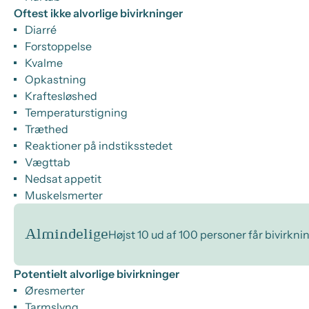
Oftest ikke alvorlige bivirkninger
Diarré
Forstoppelse
Kvalme
Opkastning
Kraftesløshed
Temperaturstigning
Træthed
Reaktioner på indstiksstedet
Vægttab
Nedsat appetit
Muskelsmerter
Almindelige
Højst 10 ud af 100 personer får bivirkni
Potentielt alvorlige bivirkninger
Øresmerter
Tarmslyng