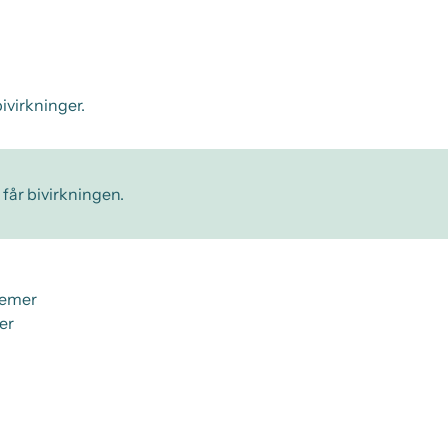
ivirkninger.
 får bivirkningen.
gemer
er