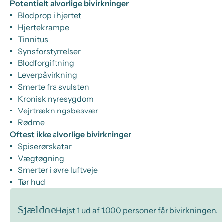
Potentielt alvorlige bivirkninger
Blodprop i hjertet
Hjertekrampe
Tinnitus
Synsforstyrrelser
Blodforgiftning
Leverpåvirkning
Smerte fra svulsten
Kronisk nyresygdom
Vejrtrækningsbesvær
Rødme
Oftest ikke alvorlige bivirkninger
Spiserørskatar
Vægtøgning
Smerter i øvre luftveje
Tør hud
Sjældne
Højst 1 ud af 1.000 personer får bivirkningen.