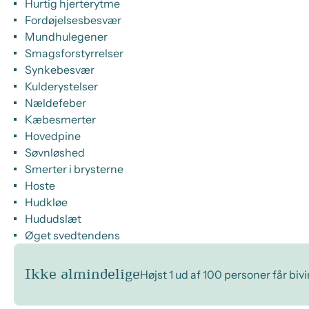
Hurtig hjerterytme
Fordøjelsesbesvær
Mundhulegener
Smagsforstyrrelser
Synkebesvær
Kulderystelser
Nældefeber
Kæbesmerter
Hovedpine
Søvnløshed
Smerter i brysterne
Hoste
Hudkløe
Hududslæt
Øget svedtendens
Ikke almindelige
Højst 1 ud af 100 personer får biv