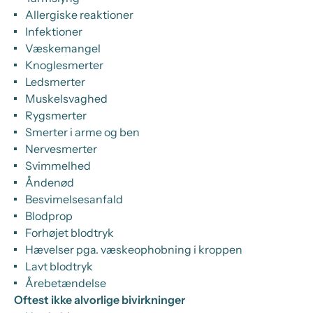
Allergiske reaktioner
Infektioner
Væskemangel
Knoglesmerter
Ledsmerter
Muskelsvaghed
Rygsmerter
Smerter i arme og ben
Nervesmerter
Svimmelhed
Åndenød
Besvimelsesanfald
Blodprop
Forhøjet blodtryk
Hævelser pga. væskeophobning i kroppen
Lavt blodtryk
Årebetændelse
Oftest ikke alvorlige bivirkninger