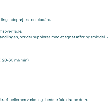
ding indsprøjtes i en blodåre.
emsoverflade.
handlingen, bør der suppleres med et egnet afføringsmiddel i d
FR 20-60 ml/min)
kræftcellernes vækst og i bedste fald dræbe dem.