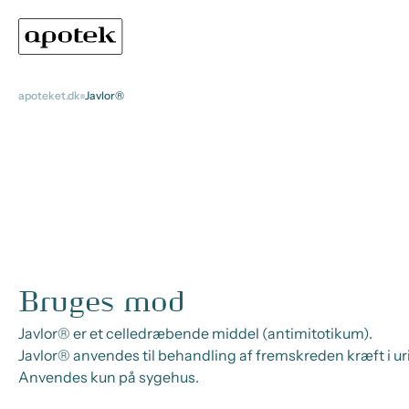
apoteket.dk
Javlor®
Bruges mod
Javlor® er et celledræbende middel (antimitotikum).
Javlor® anvendes til behandling af fremskreden kræft i uri
Anvendes kun på sygehus.