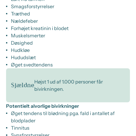
Smagsforstyrrelser
Træthed
Nældefeber
Forhøjet kreatinin i blodet
Muskelsmerter
Døsighed
Hudkløe
Hududslæt
Øget svedtendens
Højst 1 ud af 1.000 personer får
Sjældne
bivirkningen.
Potentielt alvorlige bivirkninger
Øget tendens til blødning pga. fald i antallet af
blodplader
Tinnitus
Synsforstyrrelser