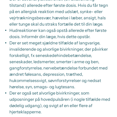
tilstand) allerede efter første dosis. Hvis du får tegn
på en allergisk reaktion med udslæt, synke- eller
vejrtrækningsbesvær, hævelse i læber, ansigt, hals
eller tunge skal du straks fortælle det til din læge.
Hudreaktioner kan også opstå allerede efter første
dosis. Informér din læge, hvis dette opstår.
Der er set meget sjældne tilfælde af langvarige,
invaliderende og alvorlige bivirkninger, der påvirker
forskelligt, fx seneskedehindebetændelse,
seneskader, ledsmerter, smerter i arme og ben,
gangforstyrrelse, nervebetændelse forbundet med
ændret følesans, depression, træthed,
hukommelsessvigt, søvnforstyrrelser og nedsat
hørelse, syn, smags- og lugtesans.
Der er også set alvorlige bivirkninger, som
udposninger på hovedpulsåren (i nogle tilfælde med
dødelig udgang), og svigt af en eller flere af
hjerteklapperne.