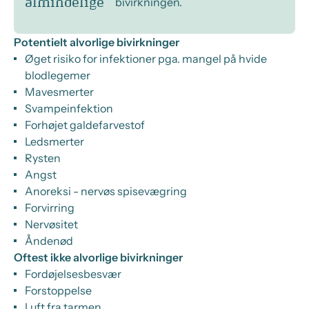
bivirkningen.
almindelige
Potentielt alvorlige bivirkninger
Øget risiko for infektioner pga. mangel på hvide
blodlegemer
Mavesmerter
Svampeinfektion
Forhøjet galdefarvestof
Ledsmerter
Rysten
Angst
Anoreksi - nervøs spisevægring
Forvirring
Nervøsitet
Åndenød
Oftest ikke alvorlige bivirkninger
Fordøjelsesbesvær
Forstoppelse
Luft fra tarmen