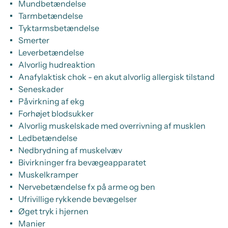
Mundbetændelse
Tarmbetændelse
Tyktarmsbetændelse
Smerter
Leverbetændelse
Alvorlig hudreaktion
Anafylaktisk chok - en akut alvorlig allergisk tilstand
Seneskader
Påvirkning af ekg
Forhøjet blodsukker
Alvorlig muskelskade med overrivning af musklen
Ledbetændelse
Nedbrydning af muskelvæv
Bivirkninger fra bevægeapparatet
Muskelkramper
Nervebetændelse fx på arme og ben
Ufrivillige rykkende bevægelser
Øget tryk i hjernen
Manier