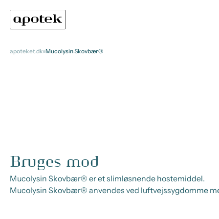
apoteket.dk
Mucolysin Skovbær®
Bruges mod
Mucolysin Skovbær® er et slimløsnende hostemiddel.
Mucolysin Skovbær® anvendes ved luftvejssygdomme med