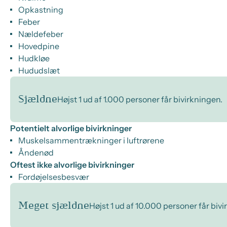
Opkastning
Feber
Nældefeber
Hovedpine
Hudkløe
Hududslæt
Sjældne
Højst 1 ud af 1.000 personer får bivirkningen.
Potentielt alvorlige bivirkninger
Muskelsammentrækninger i luftrørene
Åndenød
Oftest ikke alvorlige bivirkninger
Fordøjelsesbesvær
Meget sjældne
Højst 1 ud af 10.000 personer får biv