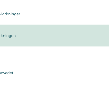
ivirkninger.
irkningen.
ehovedet