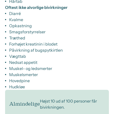
Hårtab
Oftest ikke alvorlige bivirkninger
Diarré
Kvalme
Opkastning
Smagsforstyrrelser
Træthed
Forhøjet kreatinin i blodet
Påvirkning af bugspytkirtlen
Vægttab
Nedsat appetit
Muskel- og ledsmerter
Muskelsmerter
Hovedpine
Hudkløe
Højst 10 ud af 100 personer får
Almindelige
bivirkningen.