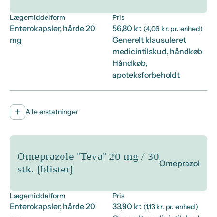
Lægemiddelform
Pris
Enterokapsler, hårde 20
56,80 kr.
(4,06 kr. pr. enhed)
mg
Generelt klausuleret
medicintilskud, håndkøb
Håndkøb,
apoteksforbeholdt
Alle erstatninger
Omeprazole "Teva" 20 mg / 30
Omeprazol
stk. (blister)
Lægemiddelform
Pris
Enterokapsler, hårde 20
33,90 kr.
(1,13 kr. pr. enhed)