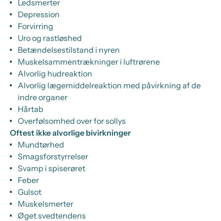
Ledsmerter
Depression
Forvirring
Uro og rastløshed
Betændelsestilstand i nyren
Muskelsammentrækninger i luftrørene
Alvorlig hudreaktion
Alvorlig lægemiddelreaktion med påvirkning af de
indre organer
Hårtab
Overfølsomhed over for sollys
Oftest ikke alvorlige bivirkninger
Mundtørhed
Smagsforstyrrelser
Svamp i spiserøret
Feber
Gulsot
Muskelsmerter
Øget svedtendens