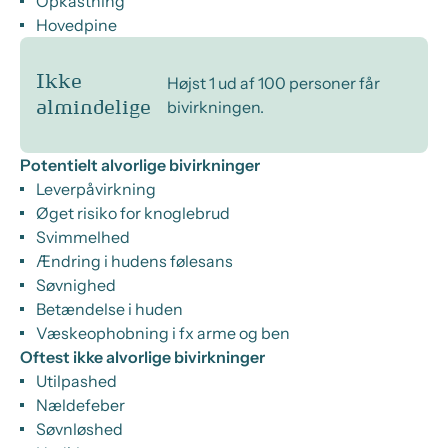
Opkastning
Hovedpine
Ikke
Højst 1 ud af 100 personer får
bivirkningen.
almindelige
Potentielt alvorlige bivirkninger
Leverpåvirkning
Øget risiko for knoglebrud
Svimmelhed
Ændring i hudens følesans
Søvnighed
Betændelse i huden
Væskeophobning i fx arme og ben
Oftest ikke alvorlige bivirkninger
Utilpashed
Nældefeber
Søvnløshed