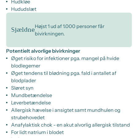
Hudkløe
Hududslæt
Højst 1 ud af 1.000 personer får
Sjældne
bivirkningen.
Potentielt alvorlige bivirkninger
Øget risiko for infektioner pga. mangel på hvide
blodlegemer
Øget tendens til blødning pga. fald i antallet af
blodplader
Sløret syn
Mundbetændelse
Leverbetændelse
Allergisk hævelse i ansigtet samt mundhulen og
strubehovedet
Anafylaktisk chok - en akut alvorlig allergisk tilstand
For lidt natrium i blodet