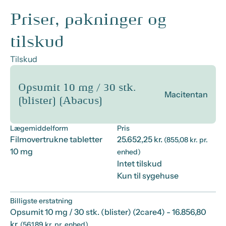
Priser, pakninger og
tilskud
Tilskud
Opsumit 10 mg / 30 stk.
Macitentan
(blister) (Abacus)
Lægemiddelform
Pris
Filmovertrukne tabletter
25.652,25 kr.
(855,08 kr. pr.
10 mg
enhed)
Intet tilskud
Kun til sygehuse
Billigste erstatning
Opsumit 10 mg / 30 stk. (blister) (2care4)
- 16.856,80
kr.
(561,89 kr. pr. enhed)