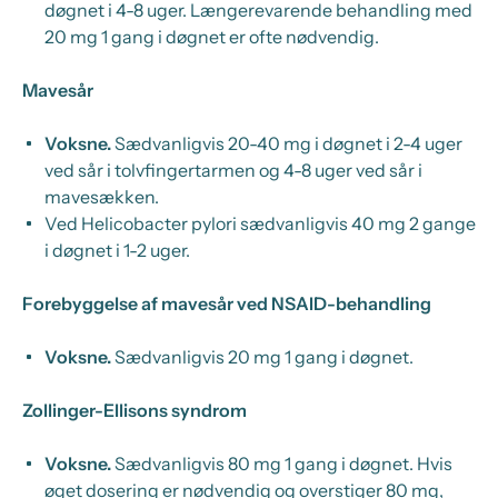
døgnet i 4-8 uger. Længerevarende behandling med
20 mg 1 gang i døgnet er ofte nødvendig.
Mavesår
Voksne.
Sædvanligvis 20-40 mg i døgnet i 2-4 uger
ved sår i tolvfingertarmen og 4-8 uger ved sår i
mavesækken.
Ved
Helicobacter pylori
sædvanligvis 40 mg 2 gange
i døgnet i 1-2 uger.
Forebyggelse af mavesår ved NSAID-behandling
Voksne.
Sædvanligvis 20 mg 1 gang i døgnet.
Zollinger-Ellisons syndrom
Voksne.
Sædvanligvis 80 mg 1 gang i døgnet. Hvis
øget dosering er nødvendig og overstiger 80 mg,