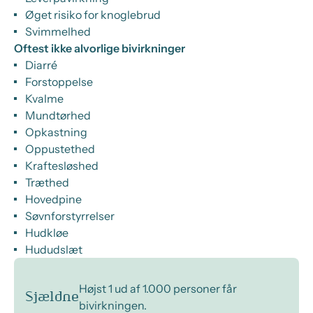
Øget risiko for knoglebrud
Svimmelhed
Oftest ikke alvorlige bivirkninger
Diarré
Forstoppelse
Kvalme
Mundtørhed
Opkastning
Oppustethed
Kraftesløshed
Træthed
Hovedpine
Søvnforstyrrelser
Hudkløe
Hududslæt
Højst 1 ud af 1.000 personer får
Sjældne
bivirkningen.