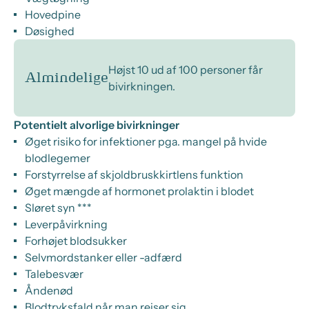
Hovedpine
Døsighed
Højst 10 ud af 100 personer får
Almindelige
bivirkningen.
Potentielt alvorlige bivirkninger
Øget risiko for infektioner pga. mangel på hvide
blodlegemer
Forstyrrelse af skjoldbruskkirtlens funktion
Øget mængde af hormonet prolaktin i blodet
Sløret syn ***
Leverpåvirkning
Forhøjet blodsukker
Selvmordstanker eller -adfærd
Talebesvær
Åndenød
Blodtryksfald når man rejser sig