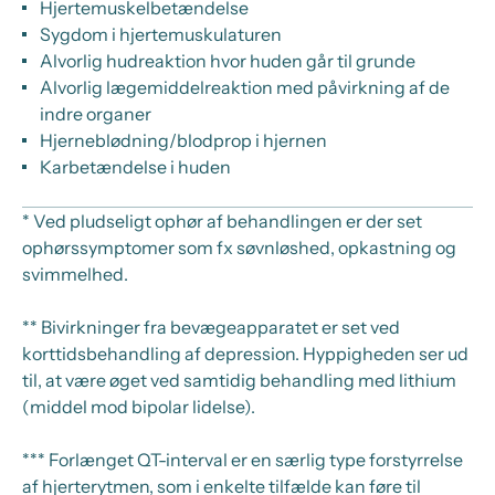
Hjertemuskelbetændelse
Sygdom i hjertemuskulaturen
Alvorlig hudreaktion hvor huden går til grunde
Alvorlig lægemiddelreaktion med påvirkning af de
indre organer
Hjerneblødning/blodprop i hjernen
Karbetændelse i huden
* Ved pludseligt ophør af behandlingen er der set
ophørssymptomer som fx søvnløshed, opkastning og
svimmelhed.
** Bivirkninger fra bevægeapparatet er set ved
korttidsbehandling af depression. Hyppigheden ser ud
til, at være øget ved samtidig behandling med lithium
(middel mod bipolar lidelse).
*** Forlænget QT-interval er en særlig type forstyrrelse
af hjerterytmen, som i enkelte tilfælde kan føre til