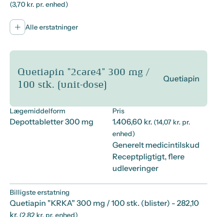
(3,70 kr. pr. enhed)
Alle erstatninger
Quetiapin "2care4" 300 mg /
Quetiapin
100 stk. (unit-dose)
Lægemiddelform
Pris
Depottabletter 300 mg
1.406,60 kr.
(14,07 kr. pr.
enhed)
Generelt medicintilskud
Receptpligtigt, flere
udleveringer
Billigste erstatning
Quetiapin "KRKA" 300 mg / 100 stk. (blister)
- 282,10
kr.
(2,82 kr. pr. enhed)