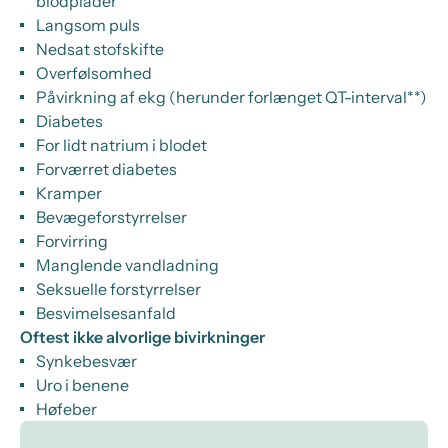
blodplader
Langsom puls
Nedsat stofskifte
Overfølsomhed
Påvirkning af ekg (herunder forlænget QT-interval**)
Diabetes
For lidt natrium i blodet
Forværret diabetes
Kramper
Bevægeforstyrrelser
Forvirring
Manglende vandladning
Seksuelle forstyrrelser
Besvimelsesanfald
Oftest ikke alvorlige bivirkninger
Synkebesvær
Uro i benene
Høfeber