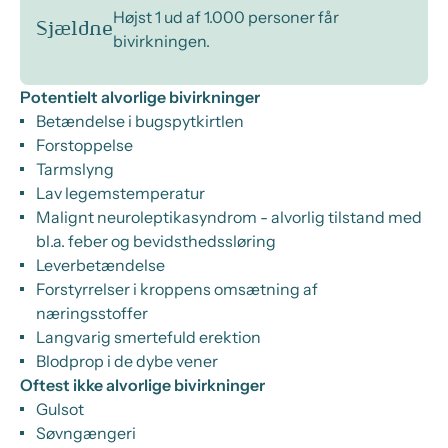
Højst 1 ud af 1.000 personer får
Sjældne
bivirkningen.
Potentielt alvorlige bivirkninger
Betændelse i bugspytkirtlen
Forstoppelse
Tarmslyng
Lav legemstemperatur
Malignt neuroleptikasyndrom - alvorlig tilstand med
bl.a. feber og bevidsthedssløring
Leverbetændelse
Forstyrrelser i kroppens omsætning af
næringsstoffer
Langvarig smertefuld erektion
Blodprop i de dybe vener
Oftest ikke alvorlige bivirkninger
Gulsot
Søvngængeri