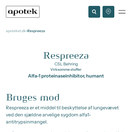
apoteket.dk
Respreeza
Respreeza
CSL Behring
Virksomme stoffer
Alfa-1 proteinaseinhibitor, humant
Bruges mod
Respreeza er et middel til beskyttelse af lungevævet
ved den sjældne arvelige sygdom alfa1-
antitrypsinmangel.