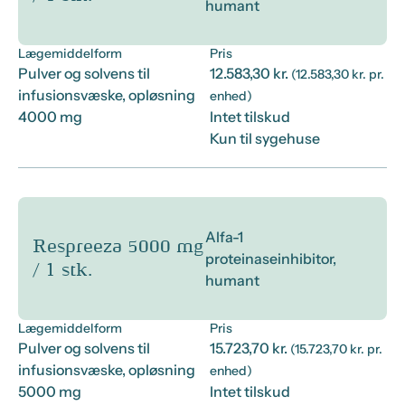
humant
Lægemiddelform
Pris
Pulver og solvens til
12.583,30 kr.
(12.583,30 kr. pr.
infusionsvæske, opløsning
enhed)
4000 mg
Intet tilskud
Kun til sygehuse
Alfa-1
Respreeza 5000 mg
proteinaseinhibitor,
/ 1 stk.
humant
Lægemiddelform
Pris
Pulver og solvens til
15.723,70 kr.
(15.723,70 kr. pr.
infusionsvæske, opløsning
enhed)
5000 mg
Intet tilskud