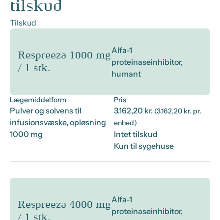
tilskud
Tilskud
Alfa-1
Respreeza 1000 mg
proteinaseinhibitor,
/ 1 stk.
humant
Lægemiddelform
Pris
Pulver og solvens til
3.162,20 kr.
(3.162,20 kr. pr.
infusionsvæske, opløsning
enhed)
1000 mg
Intet tilskud
Kun til sygehuse
Alfa-1
Respreeza 4000 mg
proteinaseinhibitor,
/ 1 stk.