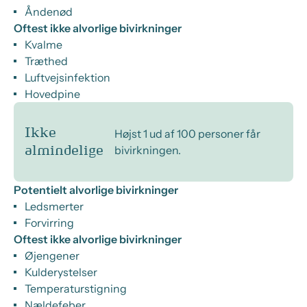
Åndenød
Oftest ikke alvorlige bivirkninger
Kvalme
Træthed
Luftvejsinfektion
Hovedpine
Ikke
Højst 1 ud af 100 personer får
bivirkningen.
almindelige
Potentielt alvorlige bivirkninger
Ledsmerter
Forvirring
Oftest ikke alvorlige bivirkninger
Øjengener
Kulderystelser
Temperaturstigning
Nældefeber