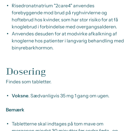
Risedronatnatrium "2care4" anvendes
forebyggende mod brud på ryghvirvlerne og
hoftebrud hos kvinder, som har stor risiko for at få
knoglebrud i forbindelse med overgangsalderen.
Anvendes desuden for at modvirke afkalkning af
knoglerne hos patienter i langvarig behandling med
binyrebarkhormon.
Dosering
Findes som tabletter.
Voksne
.
Sædvanligvis 35 mg 1 gang om ugen.
Bemærk
Tabletterne skal indtages på tom mave om
morgenen mindst 30 minutter før andre føde- og