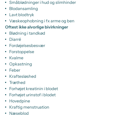
Småblødninger i hud og slimhinder
Blodansamling
Lavt blodtryk
Væskeophobning i fx arme og ben
Oftest ikke alvorlige bivirkninger
Blødning i tandkød
Diarré
Fordøjelsesbesvær
Forstoppelse
Kvalme
Opkastning
Feber
Kraftesløshed
Træthed
Forhøjet kreatinin i blodet
Forhøjet urinstof i blodet
Hovedpine
Kraftig menstruation
Næseblod