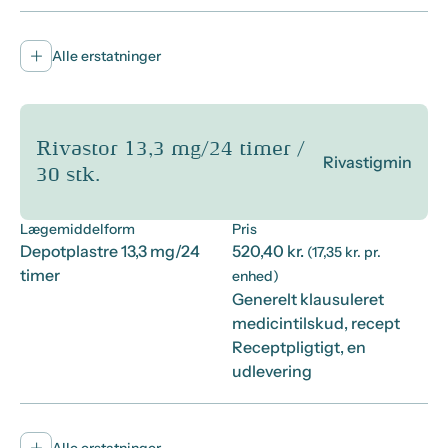
Alle erstatninger
Rivastor 13,3 mg/24 timer /
Rivastigmin
30 stk.
Lægemiddelform
Pris
Depotplastre 13,3 mg/24
520,40 kr.
(17,35 kr. pr.
timer
enhed)
Generelt klausuleret
medicintilskud, recept
Receptpligtigt, en
udlevering
Alle erstatninger