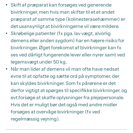
Skift af præparat kan forsøges ved generende
bivirkninger, men hvis man skifter til et et andet
præparat af samme type (kolinesterasehæmmer) er
det usansynligt at bivirkningerne vil være mildere.
Skrøbelige patienter (fx pga. lav vægt, alvorlig
demens eller anden sygdom) har en højere risiko for
bivirkninger. Øget forekomst af bivirkninger kan fx
ses ved dårligt fungerende lever eller nyrer samt ved
legemsvægt under 50 kg.
Når man lider af demens vil man ofte have nedsat
evne til at opfatte og sætte ord på symptomer, der
kan skyldes bivirkninger. Som fx pårørene er det
derfor vigtigt at spørges til specifikke bivirkninger, og
evt.forsøge at skaffe oplysninger fra plejepersonale.
Hvis det er muligt bør det også med andre midler
forsøges at overvåge bivirkninger (fx ved
regelmæssig vejning).