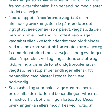
bivirkninger som kvalme er værst. Ved bivirkninger
fra mave-tarmkanalen, kan behandling med plaster i
stedet overvejes.
Nedsat appetit (medførende vægttab) er en
almindelig bivirkning. Som fx pårørende er det
vigtigt at være opmærksom på evt. vægttab, da den
person, som er i behandling, ofte ikke opdager
vægtabet eller ikke forbinder det med bivirkninger.
Ved mistanke om vægttab bør vægten overvåges og
fx ernæringstilskud kan overvejes - spørg evt. lægen
eller på apoteket. Ved øgning af dosis er støtte og
rådgivning afgørende for at undgå problematisk
vægttab, men stop af behandlingen eller skift til
behandling med plaster i stedet, kan være
nødvendig.
Søvnløshed og unormale/livlige drømme, som ses i
en del tilfælde i starten af behandlingen, vil normalt
mindskes, hvis behandlingen fortsættes. Disse
bivirkninger kan ellers modvirkes ved indtag af