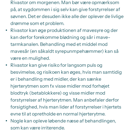
Rivastor om morgenen. Man bør være opmærksom
på, at sygdommen i sig selv kan give forstyrrelser af
søvnen. Det er desuden ikke alle der oplever de livlige
drømme som et problem.
Rivastor kan øge produktionen af mavesyre og der
kan derfor forekomme blødning og sår i mave-
tarmkanalen. Behandling med et middel mod
mavesår (en såkaldt syrepunmpehæmmer) kan så
være en mulighed.
Rivastor kan give risiko for langsom puls og
besvimelse, og risikoen kan øges, hvis man samtidig
er i behandling med midler, der kan sænke
hjerterytmen som fx visse midler mod forhøjet
blodtryk (betablokkere) og visse midler mod
forstyrrelser af hjerterytmen. Man anbefaler derfor
forsigtighed, hvis man lider af forstyrrelser i hjertets
evne til at opretholde en normal hjerterytme.
Nogle kan opleve løbende næse af behandlingen,
som kan være irriterende.